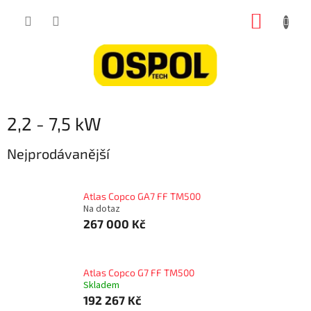
Přejít
NÁKUP
na
obsah
KOŠÍK
2,2 - 7,5 kW
Nejprodávanější
Atlas Copco GA7 FF TM500
Na dotaz
267 000 Kč
Atlas Copco G7 FF TM500
Skladem
192 267 Kč