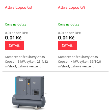
o
d
Atlas Copco G3
Atlas Copco G4
u
k
t
Cena na dotaz
Cena na dotaz
ů
0,01 Kč bez DPH
0,01 Kč bez DPH
0,01 Kč
0,01 Kč
DETAIL
DETAIL
Kompresor šroubový Atlas
Kompresor šroubový Atlas
Copco – 3 kW, výkon: 28,4/22
Copco – 4 kW, výkon: 36/30,9
m³/hod, tlaková verze:...
m³/hod, tlaková verze:...