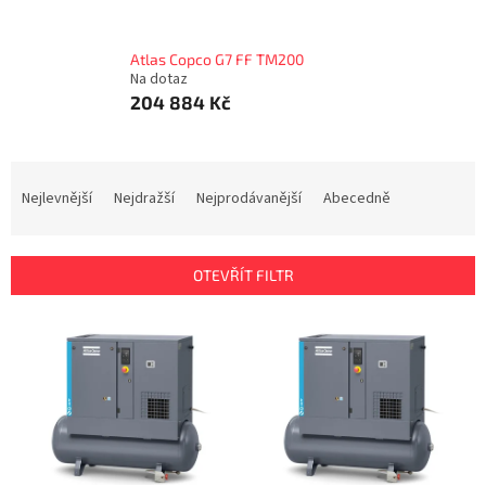
Atlas Copco G7 FF TM200
Na dotaz
204 884 Kč
Ř
a
Nejlevnější
Nejdražší
Nejprodávanější
Abecedně
z
e
n
OTEVŘÍT FILTR
í
p
V
r
ý
o
p
d
i
u
s
k
p
t
r
ů