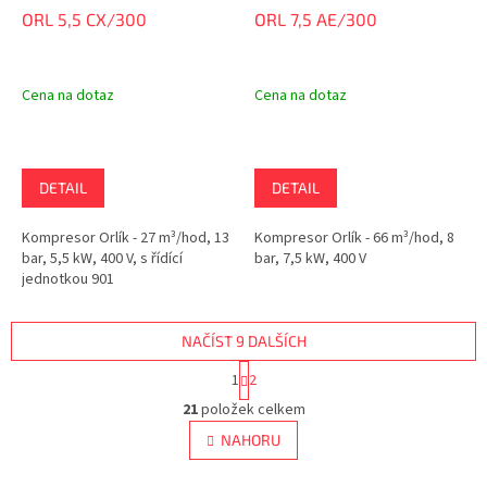
ORL 5,5 CX/300
ORL 7,5 AE/300
Cena na dotaz
Cena na dotaz
DETAIL
DETAIL
Kompresor Orlík - 27 m³/hod, 13
Kompresor Orlík - 66 m³/hod, 8
bar, 5,5 kW, 400 V, s řídící
bar, 7,5 kW, 400 V
jednotkou 901
NAČÍST 9 DALŠÍCH
S
1
2
t
O
r
21
položek celkem
v
á
l
NAHORU
n
á
k
d
o