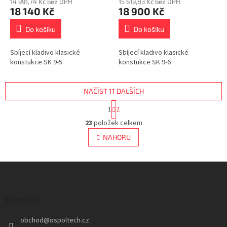
14 991,74 Kč bez DPH
15 619,83 Kč bez DPH
18 140 Kč
18 900 Kč
Do košíku
Do košíku
Sbíjecí kladivo klasické
Sbíjecí kladivo klasické
konstukce SK 9-5
konstukce SK 9-6
NAČÍST 11 DALŠÍCH
S
1
2
t
O
r
23
položek celkem
v
á
l
NAHORU
n
á
k
d
o
v
Z
a
á
c
á
n
í
p
í
p
a
Kontakt
r
t
v
obchod
@
ospoltech.cz
í
k