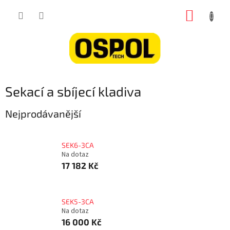
Přejít
NÁKUP
na
obsah
KOŠÍK
Sekací a sbíjecí kladiva
Nejprodávanější
SEK6-3CA
Na dotaz
17 182 Kč
SEK5-3CA
Na dotaz
16 000 Kč