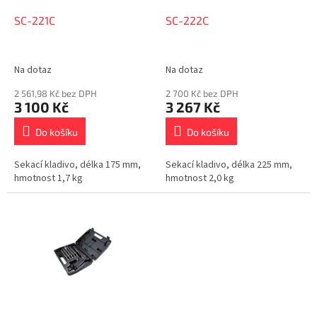
o
d
SC-221C
SC-222C
u
k
t
Na dotaz
Na dotaz
ů
2 561,98 Kč bez DPH
2 700 Kč bez DPH
3 100 Kč
3 267 Kč
Do košíku
Do košíku
Sekací kladivo, délka 175 mm,
Sekací kladivo, délka 225 mm,
hmotnost 1,7 kg
hmotnost 2,0 kg