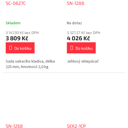
SC-0627C
SN-1288
Skladem
Na dotaz
3 147,93 Kč bez DPH
3 327,27 Kč bez DPH
3 809 Kč
4 026 Kč
Do košíku
Do košíku
Sada sekacího kladiva, délka
Jehlový oklepávač
225 mm, hmotnost 2,0 kg
SN-1268
SEK2-1CP