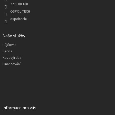
y
723 088 188
v
OSPOL TECH
ý
p
ospoltech/
i
s
u
Naše služby
Půjčovna
Servis
Kovovýroba
Financování
Informace pro vás