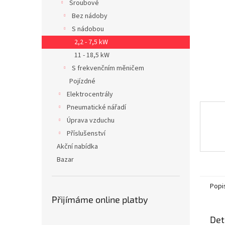
Šroubové
n
Bez nádoby
e
S nádobou
l
2,2 - 7,5 kW
11 - 18,5 kW
S frekvenčním měničem
Pojízdné
Elektrocentrály
Pneumatické nářadí
Úprava vzduchu
Příslušenství
Akční nabídka
Bazar
Popi
Přijímáme online platby
Det