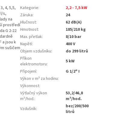
, 4, 5,5,
Kategorie
:
2,2 - 7,5 kW
l/s,
Záruka
:
24
lady na
Hlučnost
:
62 dB(A)
í prostředí
Hmotnost
:
185/210 kg
ada G 2-22
ndardně
Max. přetlak
:
8/10 bar
F a jsou k
Napětí
:
400 V
ným sušičem
Objem vzdušníku
:
do 299 litrů
Příkon
5 kW
elektromotoru
:
Připojení
:
G 1/2" I
Výkon v m³ za hodinu
:
Výkonnost
:
Výtlačný výkon
53,2/46,8
m³/hod.
:
m³/hod.
bez/200/500
Vzdušník
:
litrů