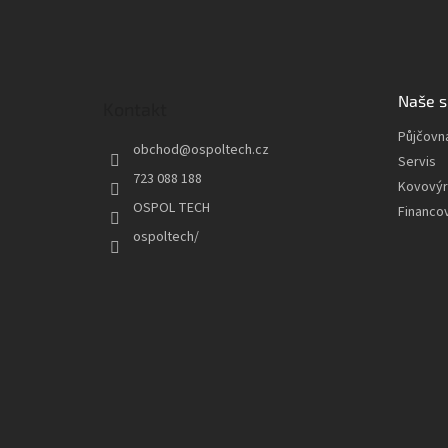
Z
á
p
a
t
Naše s
Kontakt
í
Půjčovn
obchod
@
ospoltech.cz
Servis
723 088 188
Kovový
OSPOL TECH
Financo
ospoltech/