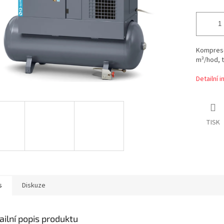
Kompreso
m³/hod, t
Detailní 
TISK
s
Diskuze
ailní popis produktu