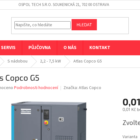
OSPOL TECH S.R.O. SOUKENICKÁ 21, 702 00 OSTRAVA
HLEDAT
SERVIS
PŮJČOVNA
O NÁS
KONTAKT
S nádobou
2,2 - 7,5 kW
Atlas Copco G5
as Copco G5
né
noceno
Podrobnosti hodnocení
Značka:
Atlas Copco
ní
0,01
u
0,01 Kč 
Měrná
Zvolt
cena:
ek.
Varianta