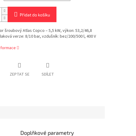
Přidat do košíku
r šroubový Atlas Copco – 5,5 kW, výkon: 53,2/46,8
laková verze: 8/10 bar, vzdušník: bez/200/500 l, 400 V
informace
ZEPTAT SE
SDÍLET
Doplňkové parametry