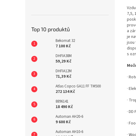
Vzduc
7,5,
posky
prov
Top 10 produktů
a zár
je n
Bekomat 32
jsou 
7 100 Kč
disp
s ozn
DHFIA38M
59,29 Kč
Možn
DHFIA12M
71,39 Kč
· Rot
Atlas Copco GA11 FF TM500
· El
272 134 Kč
· Tr
8896141
18 490 Kč
· DD F
Automan AH20-6
9 600 Kč
· Foo
Automan AH10-6
· Wo