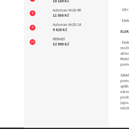
10 160 Kč
· UD+ 
Automan AH20-9R
11 050 Kč
· El
Automan AH20-24
9 920 Kč
ELE
8896420
· El
32 990 Kč
možn
aktu
Mobi
pomo
SMAR
pomá
apli
nároč
posky
(upoz
míst