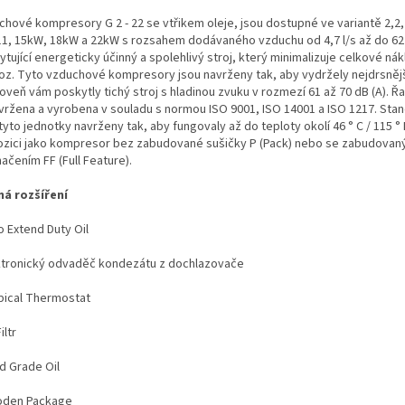
hové kompresory G 2 - 22 se vtřikem oleje, jsou dostupné ve variantě 2,2, 3
 11, 15kW, 18kW a 22kW s rozsahem dodávaného vzduchu od 4,7 l/s až do 62 
tující energeticky účinný a spolehlivý stroj, který minimalizuje celkové nák
oz. Tyto vzduchové kompresory jsou navrženy tak, aby vydržely nejdrsnějš
oveň vám poskytly tichý stroj s hladinou zvuku v rozmezí 61 až 70 dB (A). Ř
avržena a vyrobena v souladu s normou ISO 9001, ISO 14001 a ISO 1217. Sta
tyto jednotky navrženy tak, aby fungovaly až do teploty okolí 46 ° C / 115 ° 
ozici jako kompresor bez zabudované sušičky P (Pack) nebo se zabudova
ačením FF (Full Feature).
á rozšíření
o Extend Duty Oil
ektronický odvaděč kondezátu z dochlazovače
opical Thermostat
iltr
d Grade Oil
oden Package