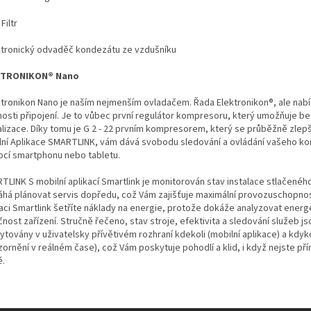
Filtr
ektronický odvaděč kondezátu ze vzdušníku
KTRONIKON® Nano
ektronikon Nano je naším nejmenším ovladačem. Řada Elektronikon®, ale nabí
osti připojení. Je to vůbec první regulátor kompresoru, který umožňuje b
alizace. Díky tomu je G 2 - 22 prvním kompresorem, který se průběžně zlepš
lní Aplikace SMARTLINK, vám dává svobodu sledování a ovládání vašeho k
cí smartphonu nebo tabletu.
TLINK S mobilní aplikací Smartlink je monitorován stav instalace stlačenéh
há plánovat servis dopředu, což Vám zajišťuje maximální provozuschopnos
kaci Smartlink šetříte náklady na energie, protože dokáže analyzovat energ
nost zařízení. Stručně řečeno, stav stroje, efektivita a sledování služeb js
továny v uživatelsky přívětivém rozhraní kdekoli (mobilní aplikace) a kdyko
ornění v reálném čase), což Vám poskytuje pohodlí a klid, i když nejste př
ě.