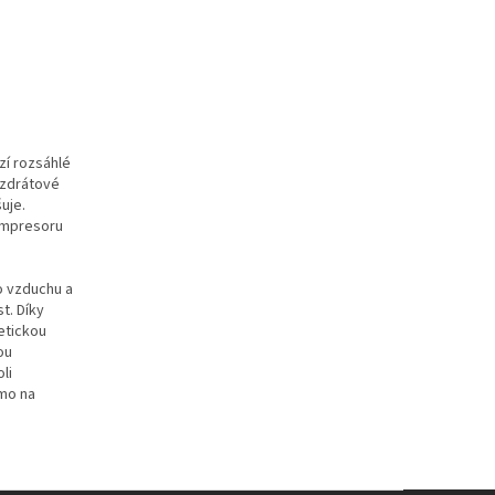
zí rozsáhlé
ezdrátové
uje.
ompresoru
o vzduchu a
t. Díky
etickou
ou
li
ímo na