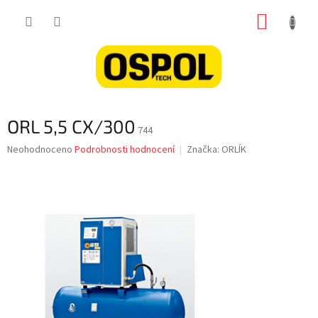
Přejít
NÁKUP
na
obsah
KOŠÍK
ORL 5,5 CX/300
744
Průměrné
Neohodnoceno
Podrobnosti hodnocení
Značka:
ORLÍK
hodnocení
produktu
je
0,0
z
5
hvězdiček.