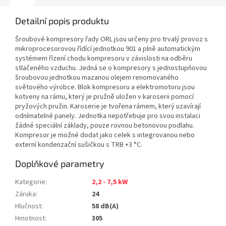
Detailní popis produktu
Šroubové kompresory řady ORL jsou určeny pro trvalý provoz s
mikroprocesorovou řídící jednotkou 901 a plně automatickým
systémem řízení chodu kompresoru v závislosti na odběru
stlačeného vzduchu. Jedná se o kompresory s jednostupňovou
šroubovou jednotkou mazanou olejem renomovaného
světového výrobce. Blok kompresoru a elektromotoru jsou
kotveny na rámu, který je pružně uložen v karoserii pomocí
pryžových pružin. Karoserie je tvořena rámem, který uzavírají
odnímatelné panely. Jednotka nepotřebuje pro svou instalaci
žádné speciální základy, pouze rovnou betonovou podlahu.
Kompresor je možné dodat jako celek s integrovanou nebo
externí kondenzační sušičkou s TRB +3 °C.
Doplňkové parametry
Kategorie
:
2,2 - 7,5 kW
Záruka
:
24
Hlučnost
:
58 dB(A)
Hmotnost
:
305