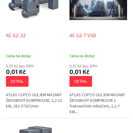
i
u
s
k
p
t
r
ů
o
d
AC G2-22
AC G2-7 VSD
u
k
t
Cena na dotaz
Cena na dotaz
ů
0,01 Kč bez DPH
0,01 Kč bez DPH
0,01 Kč
0,01 Kč
DETAIL
DETAIL
ATLAS COPCO OLEJEM MAZANÝ
ATLAS COPCO OLEJEM MAZANÝ
ŠROUBOVÝ KOMPRESOR, 2,2-22
ŠROUBOVÝ KOMPRESOR s
kW, 282-3720 l/min
frekvenčním měničem, 2,2-7
kW,...