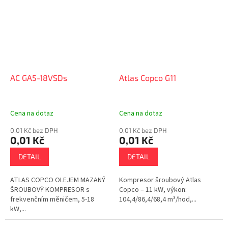
AC GA5-18VSDs
Atlas Copco G11
Cena na dotaz
Cena na dotaz
0,01 Kč bez DPH
0,01 Kč bez DPH
0,01 Kč
0,01 Kč
DETAIL
DETAIL
ATLAS COPCO OLEJEM MAZANÝ
Kompresor šroubový Atlas
ŠROUBOVÝ KOMPRESOR s
Copco – 11 kW, výkon:
frekvenčním měničem, 5-18
104,4/86,4/68,4 m³/hod,...
kW,...