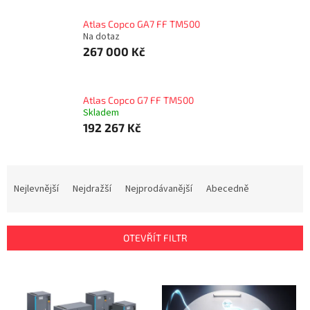
Atlas Copco GA7 FF TM500
Na dotaz
267 000 Kč
Atlas Copco G7 FF TM500
Skladem
192 267 Kč
Ř
a
Nejlevnější
Nejdražší
Nejprodávanější
Abecedně
z
e
n
OTEVŘÍT FILTR
í
p
V
r
ý
o
p
d