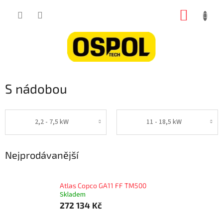
Přejít
NÁKUP
na
obsah
KOŠÍK
S nádobou
2,2 - 7,5 kW
11 - 18,5 kW
Nejprodávanější
Atlas Copco GA11 FF TM500
Skladem
272 134 Kč