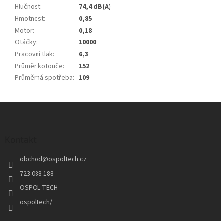
Hlučnost
:
74,4 dB(A)
Hmotnost
:
0,85
Motor
:
0,18
Otáčky
:
10000
Pracovní tlak
:
6,3
Průměr kotouče
:
152
Průměrná spotřeba
:
109
Z
á
p
a
Kontakt
t
obchod
@
ospoltech.cz
í
723 088 188
OSPOL TECH
ospoltech/