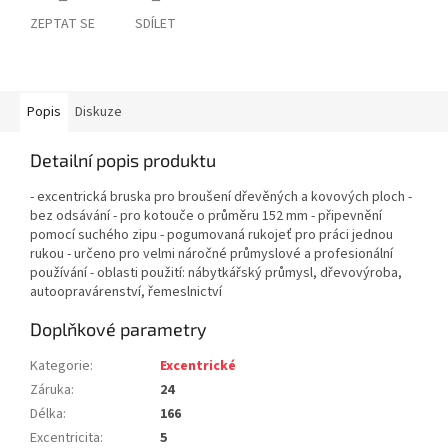
ZEPTAT SE
SDÍLET
Popis
Diskuze
Detailní popis produktu
- excentrická bruska pro broušení dřevěných a kovových ploch -
bez odsávání - pro kotouče o průměru 152 mm - připevnění
pomocí suchého zipu - pogumovaná rukojeť pro práci jednou
rukou - určeno pro velmi náročné průmyslové a profesionální
používání - oblasti použití: nábytkářský průmysl, dřevovýroba,
autoopravárenství, řemeslnictví
Doplňkové parametry
Kategorie
:
Excentrické
Záruka
:
24
Délka
:
166
Excentricita
:
5