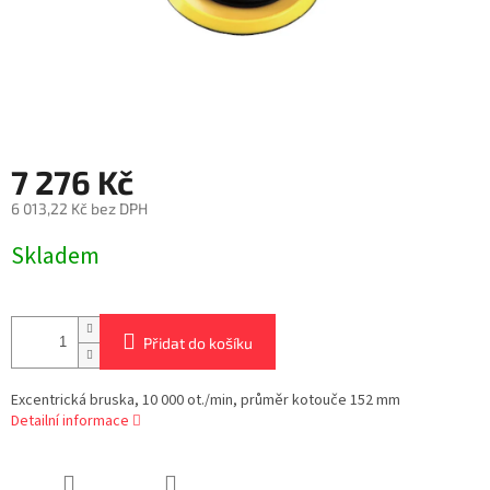
7 276 Kč
6 013,22 Kč bez DPH
Měrná
Skladem
cena:
Přidat do košíku
Excentrická bruska, 10 000 ot./min, průměr kotouče 152 mm
Detailní informace