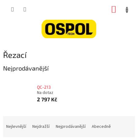
Přejít
NÁKUP
na
obsah
KOŠÍK
Řezací
Nejprodávanější
QC-213
Na dotaz
2 797 Kč
Ř
a
Nejlevnější
Nejdražší
Nejprodávanější
Abecedně
z