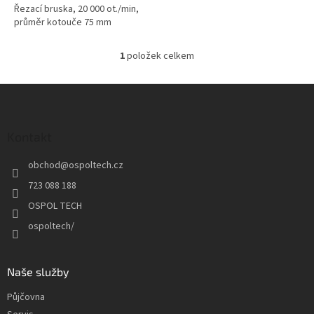
Řezací bruska, 20 000 ot./min,
průměr kotouče 75 mm
1
položek celkem
O
v
l
Z
á
á
d
p
a
a
Kontakt
c
t
í
obchod
@
ospoltech.cz
í
p
r
723 088 188
v
OSPOL TECH
k
y
ospoltech/
v
ý
p
Naše služby
i
s
Půjčovna
u