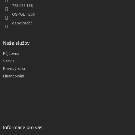
r
723 088 188
v
OSPOL TECH
k
y
ospoltech/
v
ý
p
Naše služby
i
s
Půjčovna
u
Servis
Kovovýroba
Financování
Informace pro vás