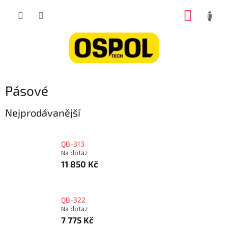
Přejít
NÁKUP
na
obsah
KOŠÍK
Pásové
Nejprodávanější
QB-313
Na dotaz
11 850 Kč
QB-322
Na dotaz
7 775 Kč