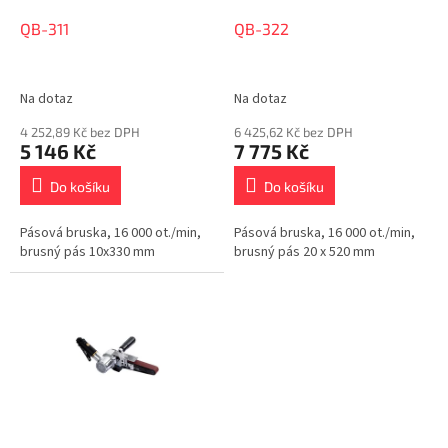
o
d
QB-311
QB-322
u
k
t
Na dotaz
Na dotaz
ů
4 252,89 Kč bez DPH
6 425,62 Kč bez DPH
5 146 Kč
7 775 Kč
Do košíku
Do košíku
Pásová bruska, 16 000 ot./min,
Pásová bruska, 16 000 ot./min,
brusný pás 10x330 mm
brusný pás 20 x 520 mm