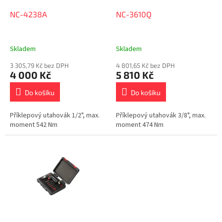
o
d
NC-4238A
NC-3610Q
u
k
t
Skladem
Skladem
ů
3 305,79 Kč bez DPH
4 801,65 Kč bez DPH
4 000 Kč
5 810 Kč
Do košíku
Do košíku
Příklepový utahovák 1/2", max.
Příklepový utahovák 3/8", max.
moment 542 Nm
moment 474 Nm