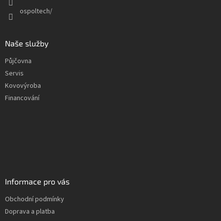
y
ospoltech/
v
ý
p
Naše služby
i
s
Půjčovna
u
Servis
Kovovýroba
Financování
Informace pro vás
Obchodní podmínky
Doprava a platba