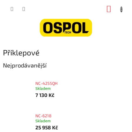
Přejít
NÁKUP
na
obsah
KOŠÍK
Příklepové
Nejprodávanější
NC-4255QH
Skladem
7 130 Kč
NC-6218
Skladem
25 958 Kč