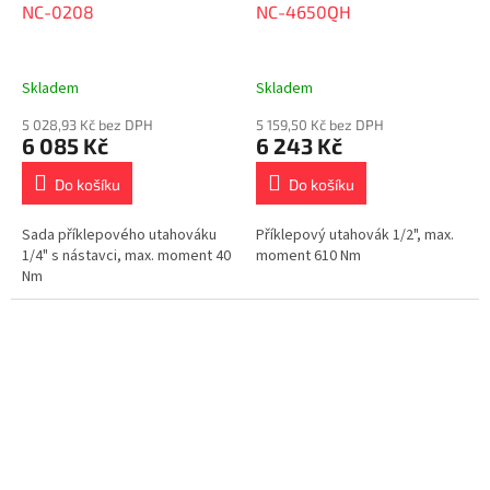
NC-0208
NC-4650QH
Skladem
Skladem
5 028,93 Kč bez DPH
5 159,50 Kč bez DPH
6 085 Kč
6 243 Kč
Do košíku
Do košíku
Sada příklepového utahováku
Příklepový utahovák 1/2", max.
1/4" s nástavci, max. moment 40
moment 610 Nm
Nm