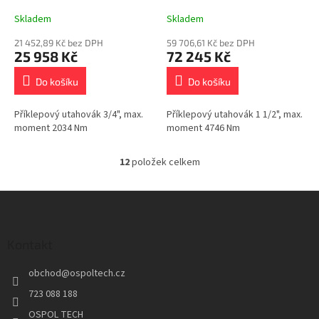
Skladem
Skladem
21 452,89 Kč bez DPH
59 706,61 Kč bez DPH
25 958 Kč
72 245 Kč
Do košíku
Do košíku
Příklepový utahovák 3/4", max.
Příklepový utahovák 1 1/2", max.
moment 2034 Nm
moment 4746 Nm
12
položek celkem
O
v
l
Z
á
á
d
p
a
a
Kontakt
c
t
í
obchod
@
ospoltech.cz
í
p
r
723 088 188
v
OSPOL TECH
k