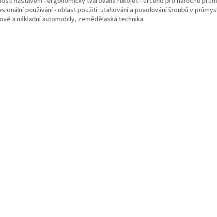
ostí nastavení - ergonomicky tvarovaná rukojeť - určeno pro náročné prům
sionální používání - oblast použití: utahování a povolování šroubů v průmys
kové a nákladní automobily, zemědělaská technika