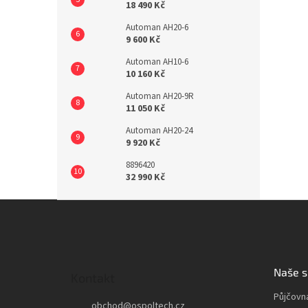
18 490 Kč
Automan AH20-6
9 600 Kč
Automan AH10-6
10 160 Kč
Automan AH20-9R
11 050 Kč
Automan AH20-24
9 920 Kč
8896420
32 990 Kč
Z
á
p
a
t
Naše s
Kontakt
í
Půjčovn
obchod
@
ospoltech.cz