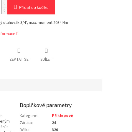
Přidat do košíku
vý utahovák 3/4", max. moment 2034 Nm
informace
ZEPTAT SE
SDÍLET
Doplňkové parametry
ím
Kategorie
:
Příklepové
uženým
Záruka
:
24
ání s
Délka
:
320