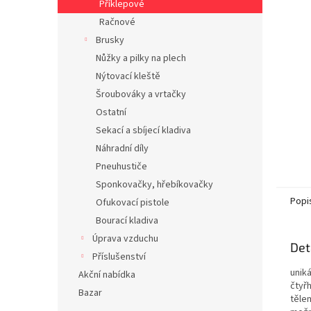
Příklepové
n
Račnové
e
Brusky
l
Nůžky a pilky na plech
Nýtovací kleště
Šroubováky a vrtačky
Ostatní
Sekací a sbíjecí kladiva
Náhradní díly
Pneuhustiče
Sponkovačky, hřebíkovačky
Popi
Ofukovací pistole
Bourací kladiva
Úprava vzduchu
Det
Příslušenství
uniká
Akční nabídka
čtyř
Bazar
tělem