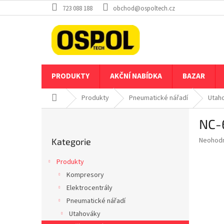
Přejít
723 088 188
obchod@ospoltech.cz
na
obsah
PRODUKTY
AKČNÍ NABÍDKA
BAZAR
Domů
Produkty
Pneumatické nářadí
Utah
P
NC-
o
Přeskočit
s
Průměr
Neohod
Kategorie
kategorie
t
hodnoce
r
produkt
Produkty
a
je
Kompresory
0,0
n
z
Elektrocentrály
n
5
í
Pneumatické nářadí
hvězdič
p
Utahováky
a