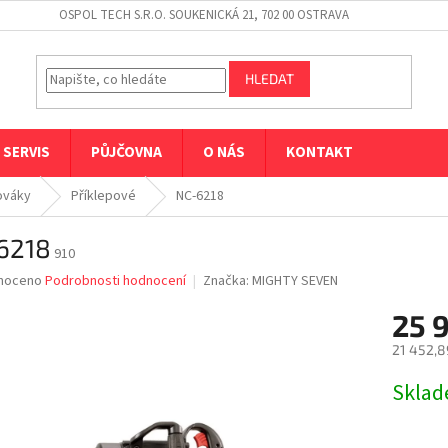
OSPOL TECH S.R.O. SOUKENICKÁ 21, 702 00 OSTRAVA
HLEDAT
SERVIS
PŮJČOVNA
O NÁS
KONTAKT
ováky
Příklepové
NC-6218
6218
910
né
noceno
Podrobnosti hodnocení
Značka:
MIGHTY SEVEN
ní
25 
u
21 452,8
Měrná
Skla
cena:
ek.