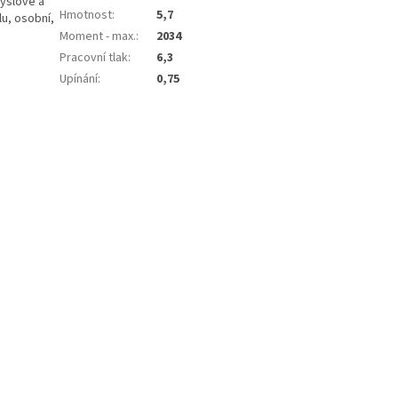
yslové a
Hmotnost
:
5,7
lu, osobní,
Moment - max.
:
2034
Pracovní tlak
:
6,3
Upínání
:
0,75