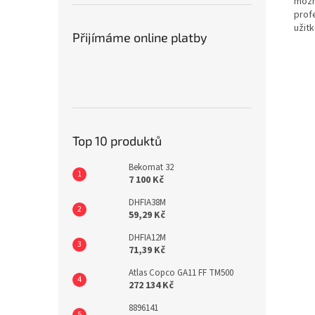
možn
profe
užit
Přijímáme online platby
Top 10 produktů
Bekomat 32
7 100 Kč
DHFIA38M
59,29 Kč
DHFIA12M
71,39 Kč
Atlas Copco GA11 FF TM500
272 134 Kč
8896141