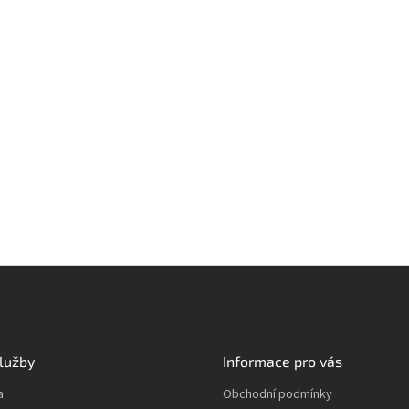
lužby
Informace pro vás
a
Obchodní podmínky