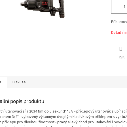
Příklepo
Detailní 
TISK
s
Diskuze
ailní popis produktu
tní utahovací síla 2034 Nm do 5 sekund** /// - příklepový utahovák s upínac
hranem 3/4" - vybavený výkonným dvojitým kladívkovým příklepem s vyst
 příklepu pro dlouhou životnost - pravý a levý chod pro utahování i povolov