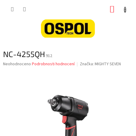
Přejít
NÁKUP
na
obsah
KOŠÍK
NC-4255QH
912
Průměrné
Neohodnoceno
Podrobnosti hodnocení
Značka:
MIGHTY SEVEN
hodnocení
produktu
je
0,0
z
5
hvězdiček.