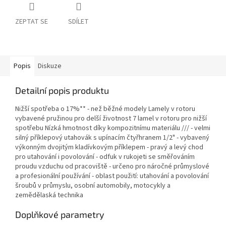
ZEPTAT SE
SDÍLET
Popis
Diskuze
Detailní popis produktu
Nižší spotřeba o 17%** - než běžné modely Lamely v rotoru
vybavené pružinou pro delší životnost 7 lamel v rotoru pro nižší
spotřebu Nízká hmotnost díky kompozitnímu materiálu /// - velmi
silný příklepový utahovák s upínacím čtyřhranem 1/2" - vybavený
výkonným dvojitým kladívkovým příklepem - pravý a levý chod
pro utahování i povolování - odfuk v rukojeti se směřováním
proudu vzduchu od pracoviště - určeno pro náročné průmyslové
a profesionální používání - oblast použití: utahování a povolování
šroubů v průmyslu, osobní automobily, motocykly a
zemědělaská technika
Doplňkové parametry