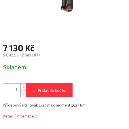
7 130 Kč
5 892,56 Kč bez DPH
Měrná
Skladem
cena:
Přidat do košíku
Příklepový utahovák 1/2", max. moment 1627 Nm
Detailní informace