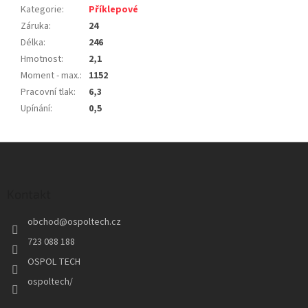
Kategorie
:
Příklepové
Záruka
:
24
Délka
:
246
Hmotnost
:
2,1
Moment - max.
:
1152
Pracovní tlak
:
6,3
Upínání
:
0,5
Z
á
p
a
Kontakt
t
obchod
@
ospoltech.cz
í
723 088 188
OSPOL TECH
ospoltech/