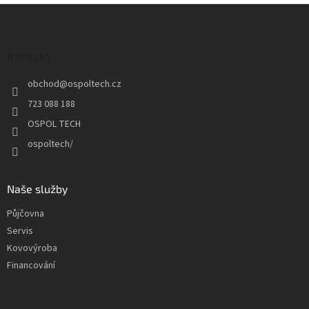
Z
á
p
a
Kontakt
t
obchod
@
ospoltech.cz
í
723 088 188
OSPOL TECH
ospoltech/
Naše služby
Půjčovna
Servis
Kovovýroba
Financování