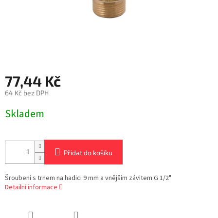
77,44 Kč
64 Kč bez DPH
Měrná
Skladem
cena:
Přidat do košíku
Šroubení s trnem na hadici 9 mm a vnějším závitem G 1/2"
Detailní informace