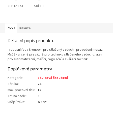
ZEPTAT SE
SDÍLET
Popis
Diskuze
Detailní popis produktu
- robusní řada šroubení pro stlačený vzduch - provedení mosaz
Ms58 - určené převážně pro techniku stlačeného vzduchu, ale i
pro automatizační, měřící, regulační a svářecí techniku
Doplňkové parametry
Kategorie
:
Závitová šroubení
Záruka
:
24
Max. pracovní tlak
:
12
Trn na hadici
:
9
Vnější závit
:
G 1/2"