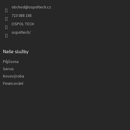
t
v
obchod
@
ospoltech.cz
í
k
y
723 088 188
v
OSPOL TECH
ý
p
ospoltech/
i
s
u
Naše služby
Půjčovna
Servis
Kovovýroba
Financování