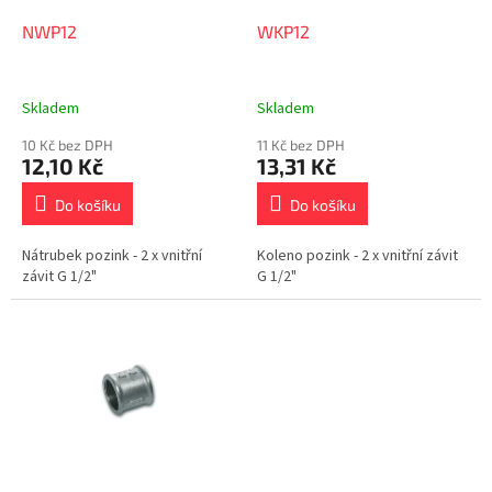
o
d
NWP12
WKP12
u
k
t
Skladem
Skladem
ů
10 Kč bez DPH
11 Kč bez DPH
12,10 Kč
13,31 Kč
Do košíku
Do košíku
Nátrubek pozink - 2 x vnitřní
Koleno pozink - 2 x vnitřní závit
závit G 1/2"
G 1/2"