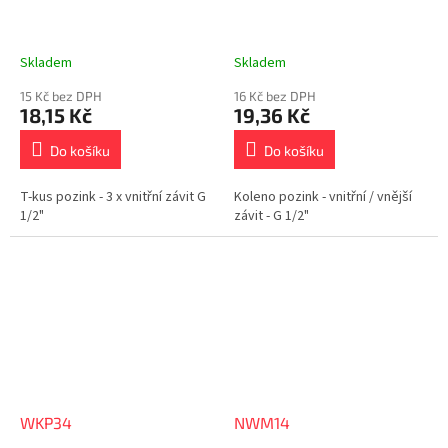
Skladem
Skladem
15 Kč bez DPH
16 Kč bez DPH
18,15 Kč
19,36 Kč
Do košíku
Do košíku
T-kus pozink - 3 x vnitřní závit G
Koleno pozink - vnitřní / vnější
1/2"
závit - G 1/2"
WKP34
NWM14