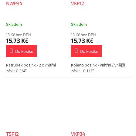
NWP34
VKP12
Skladem
Skladem
13 Kč bez DPH
13 Kč bez DPH
15,73 Kč
15,73 Kč
Do košíku
Do košíku
Nátrubek pozink - 2 x vnitřní
Koleno pozink - vnitřní / vnější
závit G 3/4"
závit - G 1/2"
TSP12
VKP34