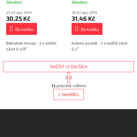
Skladem
Skladem
25 Kč bez DPH
26 Kč bez DPH
30,25 Kč
31,46 Kč
Do košíku
Do košíku
Nátrubek mosaz - 2 x vnitřní
Koleno pozink - 2 x vnitřní závit
závit G 3/8"
G 1"
NAČÍST 12 DALŠÍCH
S
1
3
t
O
r
31
položek celkem
v
á
l
NAHORU
n
á
k
d
o
v
Z
a
á
c
á
n
í
p
í
p
a
Kontakt
r