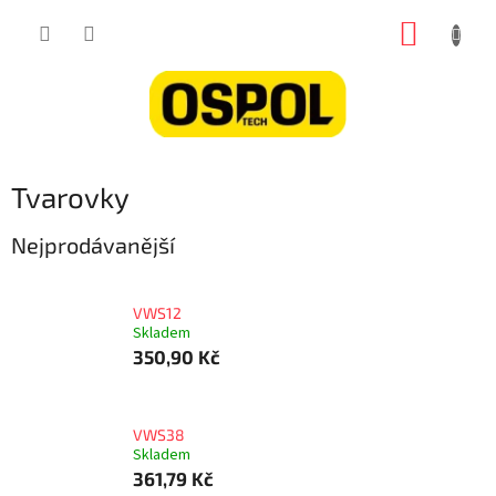
Přejít
NÁKUP
na
obsah
KOŠÍK
Tvarovky
Nejprodávanější
VWS12
Skladem
350,90 Kč
VWS38
Skladem
361,79 Kč