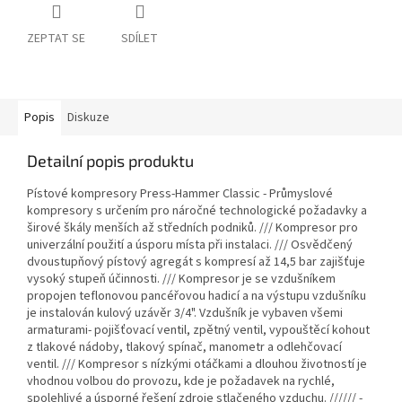
ZEPTAT SE
SDÍLET
Popis
Diskuze
Detailní popis produktu
Pístové kompresory Press-Hammer Classic - Průmyslové
kompresory s určením pro náročné technologické požadavky a
širové škály menších až středních podniků. /// Kompresor pro
univerzální použití a úsporu místa při instalaci. /// Osvědčený
dvoustupňový pístový agregát s kompresí až 14,5 bar zajišťuje
vysoký stupeň účinnosti. /// Kompresor je se vzdušníkem
propojen teflonovou pancéřovou hadicí a na výstupu vzdušníku
je instalován kulový uzávěr 3/4". Vzdušník je vybaven všemi
armaturami- pojišťovací ventil, zpětný ventil, vypouštěcí kohout
z tlakové nádoby, tlakový spínač, manometr a odlehčovací
ventil. /// Kompresor s nízkými otáčkami a dlouhou životností je
vhodnou volbou do provozu, kde je požadavek na rychlé,
spolehlivé a úsporné řešení zdroje stlačeného vzduchu. ////// -