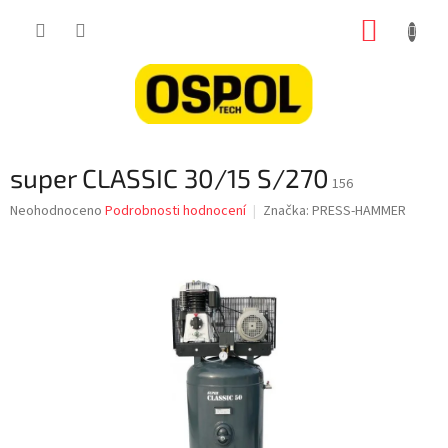
Přejít
NÁKUP
na
obsah
KOŠÍK
super CLASSIC 30/15 S/270
156
Průměrné
Neohodnoceno
Podrobnosti hodnocení
Značka:
PRESS-HAMMER
hodnocení
produktu
je
0,0
z
5
hvězdiček.