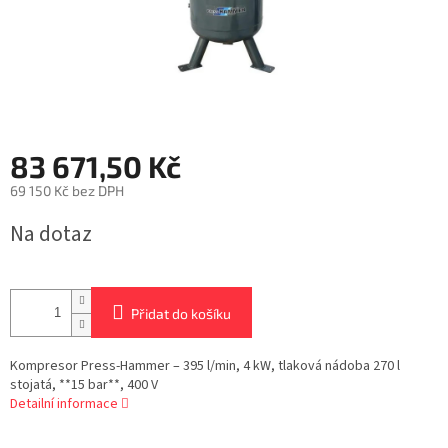
83 671,50 Kč
69 150 Kč bez DPH
Měrná
Na dotaz
cena:
Přidat do košíku
Kompresor Press-Hammer – 395 l/min, 4 kW, tlaková nádoba 270 l
stojatá, **15 bar**, 400 V
Detailní informace