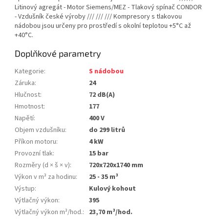
Litinový agregát - Motor Siemens/MEZ - Tlakový spínač CONDOR
- Vzdušník české výroby /// /// /// Kompresory s tlakovou
nádobou jsou určeny pro prostředí s okolní teplotou +5°C až
+40°C.
Doplňkové parametry
Kategorie
:
S nádobou
Záruka
:
24
Hlučnost
:
72 dB(A)
Hmotnost
:
177
Napětí
:
400 V
Objem vzdušníku
:
do 299 litrů
Příkon motoru
:
4 kW
Provozní tlak
:
15 bar
Rozměry (d × š × v)
:
720x720x1740 mm
Výkon v m³ za hodinu
:
25 - 35 m³
Výstup
:
Kulový kohout
Výtlačný výkon
:
395
Výtlačný výkon m³/hod.
:
23,70 m³/hod.