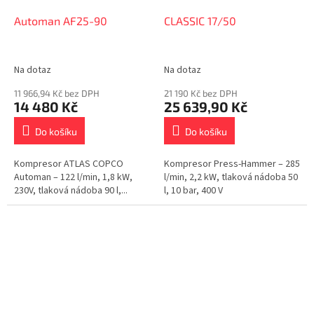
Automan AF25-90
CLASSIC 17/50
Na dotaz
Na dotaz
11 966,94 Kč bez DPH
21 190 Kč bez DPH
14 480 Kč
25 639,90 Kč
Do košíku
Do košíku
Kompresor ATLAS COPCO
Kompresor Press-Hammer – 285
Automan – 122 l/min, 1,8 kW,
l/min, 2,2 kW, tlaková nádoba 50
230V, tlaková nádoba 90 l,...
l, 10 bar, 400 V