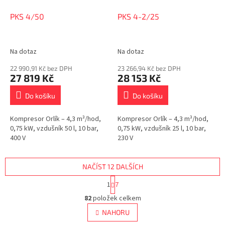
PKS 4/50
PKS 4-2/25
Na dotaz
Na dotaz
22 990,91 Kč bez DPH
23 266,94 Kč bez DPH
27 819 Kč
28 153 Kč
Do košíku
Do košíku
Kompresor Orlík – 4,3 m³/hod,
Kompresor Orlík – 4,3 m³/hod,
0,75 kW, vzdušník 50 l, 10 bar,
0,75 kW, vzdušník 25 l, 10 bar,
400 V
230 V
NAČÍST 12 DALŠÍCH
S
1
7
t
O
r
82
položek celkem
v
á
l
NAHORU
n
á
k