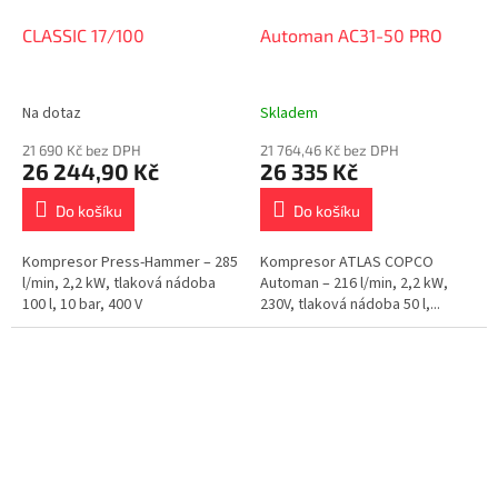
CLASSIC 17/100
Automan AC31-50 PRO
Na dotaz
Skladem
21 690 Kč bez DPH
21 764,46 Kč bez DPH
26 244,90 Kč
26 335 Kč
Do košíku
Do košíku
Kompresor Press-Hammer – 285
Kompresor ATLAS COPCO
l/min, 2,2 kW, tlaková nádoba
Automan – 216 l/min, 2,2 kW,
100 l, 10 bar, 400 V
230V, tlaková nádoba 50 l,...