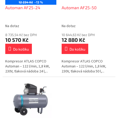
o
12 234 Kč
–13 %
d
Automan AF25-24
Automan AF25-50
u
k
t
Na dotaz
Na dotaz
ů
8 735,54 Kč bez DPH
10 644,63 Kč bez DPH
10 570 Kč
12 880 Kč
Do košíku
Do košíku
Kompresor ATLAS COPCO
Kompresor ATLAS COPCO
Automan – 122 l/min, 1,8 kW,
Automan – 122 l/min, 1,8 kW,
230V, tlaková nádoba 24 l,...
230V, tlaková nádoba 50 l,...