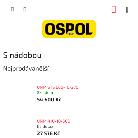
Přejít
NÁKUP
na
obsah
KOŠÍK
S nádobou
Nejprodávanější
UNM STS 660-10-270
Skladem
54 600 Kč
UNM 410-10-50D
Na dotaz
27 576 Kč