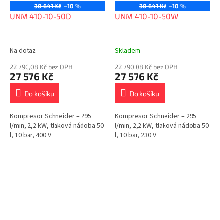
30 641 Kč
–10 %
30 641 Kč
–10 %
UNM 410-10-50D
UNM 410-10-50W
Na dotaz
Skladem
22 790,08 Kč bez DPH
22 790,08 Kč bez DPH
27 576 Kč
27 576 Kč
Do košíku
Do košíku
Kompresor Schneider – 295
Kompresor Schneider – 295
l/min, 2,2 kW, tlaková nádoba 50
l/min, 2,2 kW, tlaková nádoba 50
l, 10 bar, 400 V
l, 10 bar, 230 V