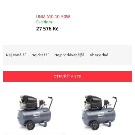
UNM 410-10-50W
Skladem
27 576 Kč
Ř
a
Nejlevnější
Nejdražší
Nejprodávanější
Abecedně
z
e
n
OTEVŘÍT FILTR
í
p
V
r
ý
o
p
d
i
u
s
k
p
t
r
ů