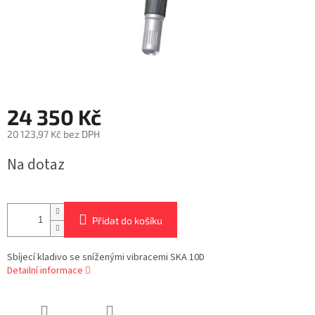
24 350 Kč
20 123,97 Kč bez DPH
Měrná
Na dotaz
cena:
Přidat do košíku
Sbíjecí kladivo se sníženými vibracemi SKA 10D
Detailní informace