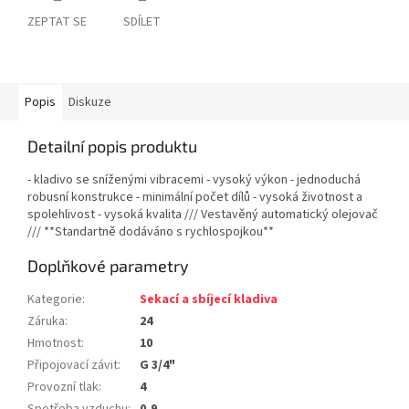
ZEPTAT SE
SDÍLET
Popis
Diskuze
Detailní popis produktu
- kladivo se sníženými vibracemi - vysoký výkon - jednoduchá
robusní konstrukce - minimální počet dílů - vysoká životnost a
spolehlivost - vysoká kvalita /// Vestavěný automatický olejovač
/// **Standartně dodáváno s rychlospojkou**
Doplňkové parametry
Kategorie
:
Sekací a sbíjecí kladiva
Záruka
:
24
Hmotnost
:
10
Připojovací závit
:
G 3/4"
Provozní tlak
:
4