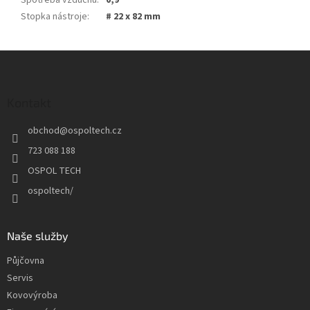
Spotřeba vzduchu
:
0,9
Stopka nástroje
:
# 22 x 82 mm
Z
á
p
a
Kontakt
t
obchod
@
ospoltech.cz
í
723 088 188
OSPOL TECH
ospoltech/
Naše služby
Půjčovna
Servis
Kovovýroba