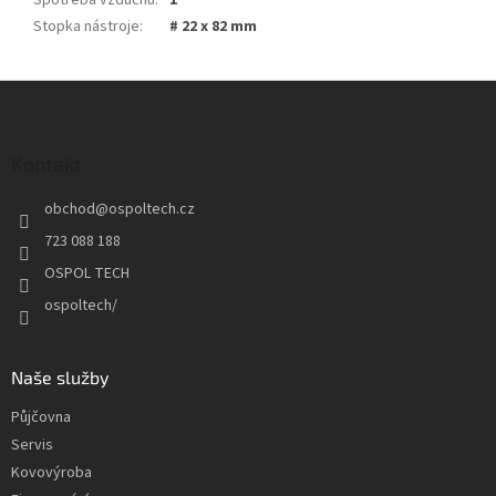
Spotřeba vzduchu
:
1
Stopka nástroje
:
# 22 x 82 mm
Z
á
p
a
Kontakt
t
obchod
@
ospoltech.cz
í
723 088 188
OSPOL TECH
ospoltech/
Naše služby
Půjčovna
Servis
Kovovýroba