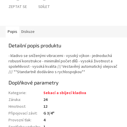
ZEPTAT SE
SDÍLET
Popis
Diskuze
Detailní popis produktu
- kladivo se sníženými vibracemi - vysoký výkon - jednoduchá
robusní konstrukce - minimální počet dílů - vysoká životnost a
spolehlivost - vysoká kvalita /// Vestavěný automatický olejovač
/// **Standartně dodáváno s rychlospojkou**
Doplňkové parametry
Kategorie
:
Sekací a sbíjecí kladiva
Záruka
:
24
Hmotnost
:
12
Připojovací závit
:
G 3/4"
Provozní tlak
:
4