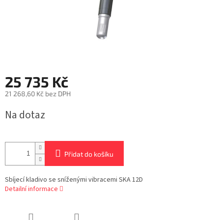
25 735 Kč
21 268,60 Kč bez DPH
Měrná
Na dotaz
cena:
Přidat do košíku
Sbíjecí kladivo se sníženými vibracemi SKA 12D
Detailní informace