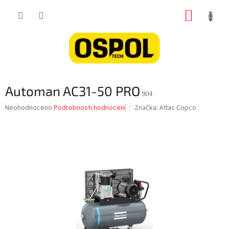
Přejít
NÁKUP
na
obsah
KOŠÍK
Automan AC31-50 PRO
904
Průměrné
Neohodnoceno
Podrobnosti hodnocení
Značka:
Atlas Copco
hodnocení
produktu
je
0,0
z
5
hvězdiček.