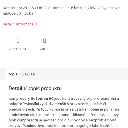
Kompresor ATLAS COPCO Automan – 216 l/min, 2,2 kW, 230V, tlaková
nádoba 50 l, 10 bar
Detailní informace
ZEPTAT SE
SDÍLET
Popis
Diskuze
Detailní popis produktu
Kompresory
Automan AC
jsou konstruovány pro profesionální a
poloprofesionální využití v menších provozech, dílnách či
pneuservisech. Pístový kompresor se vstřikem oleje je poháněn
spolehlivým elektromotorem pomocí klínového řemene. Litinový
blok kompresoru je navržen pro dlouhodobý a bezproblémový
provoz. Dlouhou životnost kompresoru zajišťuje také kvalitní filtr