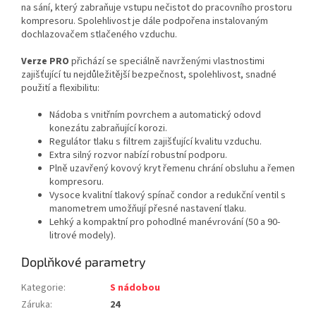
na sání, který zabraňuje vstupu nečistot do pracovního prostoru
kompresoru. Spolehlivost je dále podpořena instalovaným
dochlazovačem stlačeného vzduchu.
Verze
PRO
přichází se
s
peciálně navrženými vlastnostimi
zajišťující tu nejdůležitější bezpečnost, spolehlivost, snadné
použití
a flexibilitu:
Nádoba s vnitřním povrchem a automatický odovd
konezátu zabraňující korozi.
Regulátor tlaku s filtrem zajišťující kvalitu vzduchu.
Extra silný rozvor nabízí robustní podporu.
Plně uzavřený kovový kryt řemenu chrání obsluhu a řemen
kompresoru.
Vysoce kvalitní tlakový spínač condor a redukční ventil s
manometrem umožňují přesné nastavení tlaku.
Lehký a kompaktní pro pohodlné manévrování (50 a 90-
litrové modely).
Doplňkové parametry
Kategorie
:
S nádobou
Záruka
:
24