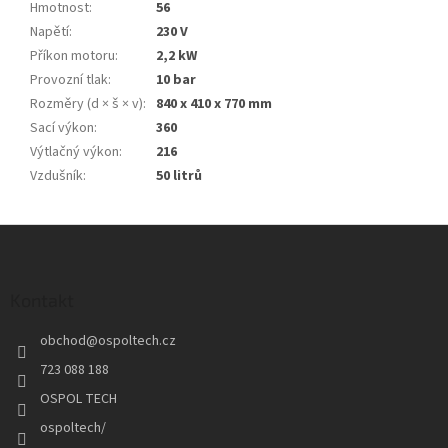
Hmotnost
:
56
Napětí
:
230 V
Příkon motoru
:
2,2 kW
Provozní tlak
:
10 bar
Rozměry (d × š × v)
:
840 x 410 x 770 mm
Sací výkon
:
360
Výtlačný výkon
:
216
Vzdušník
:
50 litrů
Z
á
p
a
Kontakt
t
obchod
@
ospoltech.cz
í
723 088 188
OSPOL TECH
ospoltech/