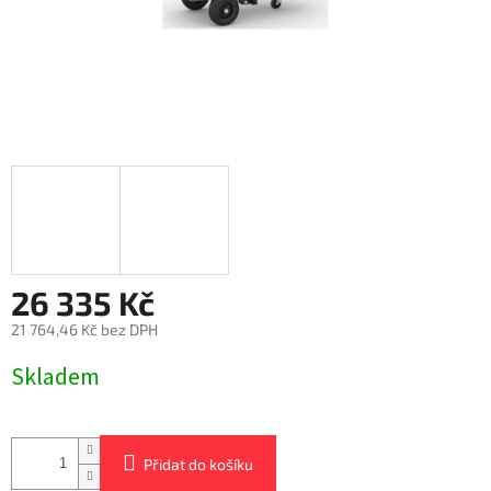
26 335 Kč
21 764,46 Kč bez DPH
Měrná
Skladem
cena:
Přidat do košíku