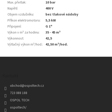
Max. přetlak
:
10 bar
Napětí
:
400 V
Objem vzdušníku
:
bez tlakové nádoby
Příkon elektromotoru
:
5,5 kW
Připojení
:
G 1"
Výkon v m³ za hodinu
:
35 - 45 m³
Výkonnost
:
42,5
Výtlačný výkon m³/hod.
:
42,50 m³/hod.
Z
á
p
a
Kontakt
t
obchod
@
ospoltech.cz
í
723 088 188
OSPOL TECH
ospoltech/