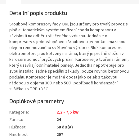
Detailní popis produktu
Šroubové kompresory řady ORL jsou určeny pro trvalý provoz s
plně automatickým systémem řízení chodu kompresoru v
závislosti na odběru stlačeného vzduchu. Jedná se o
kompresory s jednostupňovou šroubovou jednotkou mazanou
olejem renomovaného světového výrobce. Blok kompresoru a
elektromotoru jsou kotveny na rámu, který je pružně uložen v
karoserii pomocí pryžových pružin. Karoserie je tvořena rámem,
který uzavírají odnímatelné panely. Jednotka nepotřebuje pro
svou instalaci žádné speciální základy, pouze rovnou betonovou
podlahu. Kompresor je možné dodat jako celek s tlakovou
nádobou o objemu 300l nebo 500l, popřípadě kondenzační
sušičkou s TRB +3 °C.
Doplňkové parametry
Kategorie
:
2,2 - 7,5 kW
Záruka
:
24
Hlučnost
:
58 dB(A)
Hmotnost
:
207