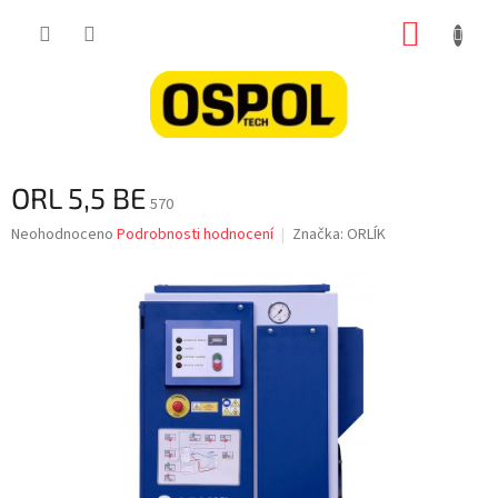
Přejít
NÁKUP
na
obsah
KOŠÍK
ORL 5,5 BE
570
Průměrné
Neohodnoceno
Podrobnosti hodnocení
Značka:
ORLÍK
hodnocení
produktu
je
0,0
z
5
hvězdiček.