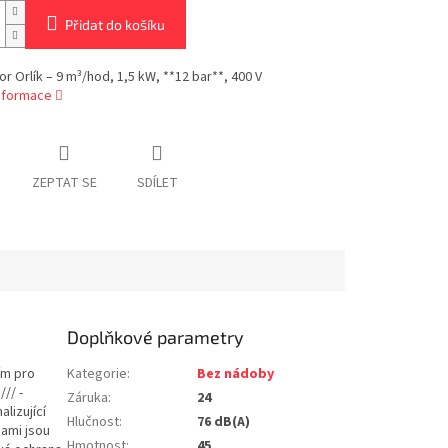
Přidat do košíku
 Orlík – 9 m³/hod, 1,5 kW, **12 bar**, 400 V
informace
ZEPTAT SE
SDÍLET
Doplňkové parametry
ím pro
Kategorie
:
Bez nádoby
// -
Záruka
:
24
lizující
Hlučnost
:
76 dB(A)
bami jsou
Hmotnost
:
45