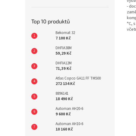
vyba
- do
zamě
komp
Top 10 produktů
°C, 
včet
Bekomat 32
7 100 Kč
DHFIA38M
59,29 Kč
DHFIA12M
71,39 Kč
Atlas Copco GA11 FF TM500
272 134 Kč
8896141
18 490 Kč
Automan AH20-6
9 600 Kč
Automan AH10-6
10 160 Kč