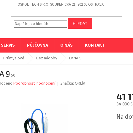
OSPOL TECH S.R.O. SOUKENICKÁ 21, 702 00 OSTRAVA
HLEDAT
SERVIS
PŮJČOVNA
O NÁS
KONTAKT
Průmyslové
Bez nádoby
EKNA 9
A 9
50
né
noceno
Podrobnosti hodnocení
Značka:
ORLÍK
ní
41 1
u
34 030,5
Měrná
Na do
cena:
ek.