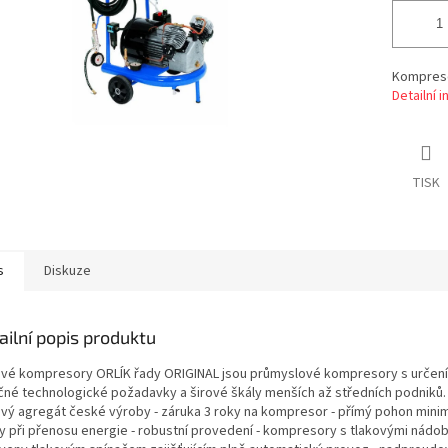
Kompresor
Detailní 
TISK
s
Diskuze
ailní popis produktu
ové kompresory ORLÍK řady ORIGINAL jsou průmyslové kompresory s určen
čné technologické požadavky a širové škály menších až středních podniků. /
ový agregát české výroby - záruka 3 roky na kompresor - přímý pohon minima
ty při přenosu energie - robustní provedení - kompresory s tlakovými nádo