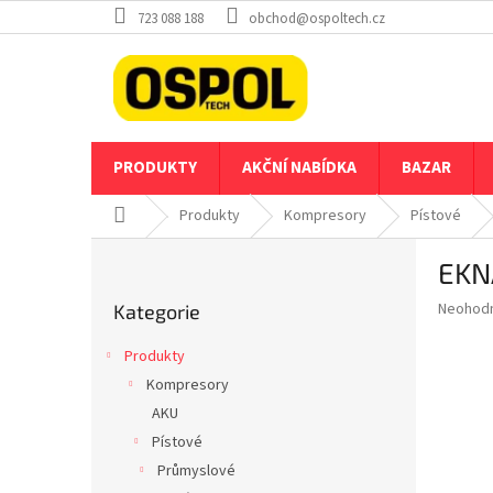
Přejít
723 088 188
obchod@ospoltech.cz
na
obsah
PRODUKTY
AKČNÍ NABÍDKA
BAZAR
Domů
Produkty
Kompresory
Pístové
P
EKN
o
Přeskočit
s
Průměr
Neohod
Kategorie
kategorie
t
hodnoce
r
produkt
Produkty
a
je
Kompresory
0,0
n
z
AKU
n
5
í
Pístové
hvězdič
p
Průmyslové
a