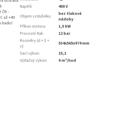
vá ochrana
á
Napětí
:
400 V
 ČR -
bez tlakové
Objem vzdušníku
:
°C až +40
nádoby
 hadicí
Příkon motoru
:
1,5 kW
Provozní tlak
:
12 bar
Rozměry (d × š ×
534x565x974 mm
v)
:
Sací výkon
:
15,1
Výtlačný výkon
:
9 m³/hod