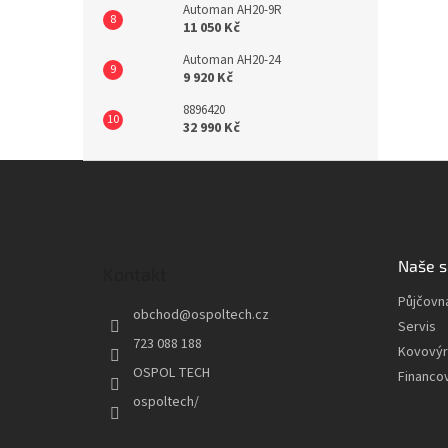
Automan AH20-9R
11 050 Kč
Automan AH20-24
9 920 Kč
8896420
32 990 Kč
Z
á
p
a
t
Naše s
Kontakt
í
Půjčovn
obchod
@
ospoltech.cz
Servis
723 088 188
Kovový
OSPOL TECH
Financo
ospoltech/