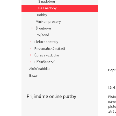
S nádobou
n
Bez nádoby
e
Hobby
l
Minikompresory
Šroubové
Pojízdné
Elektrocentrály
Pneumatické nářadí
Úprava vzduchu
Příslušenství
Akční nabídka
Popi
Bazar
Det
Přijímáme online platby
Píst
náro
píst
ztrá