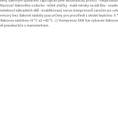
veny tlakovým spínačem zajišťujícím plně automatický provoz - nadproudo
chlazovač tlakového vzduchu - nízké otáčky - malé nároky na údržbu - snadn
nitelnost náhradních dílů - kvalifikovaný servis kompresorů zaručen po celé
resory bez tlakové nádoby jsou určeny pro prostředí s okolní teplotou -5 
s tlakovou nádobou +5 °C až +40 °C. /// Kompresor EKN 9 je vybaven tlakovou
ně pneuhustiče s manometrem.