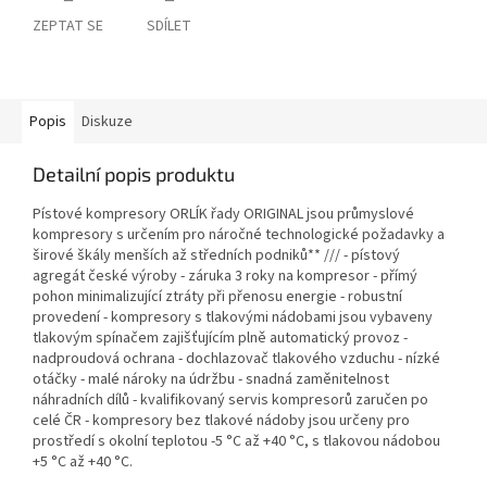
ZEPTAT SE
SDÍLET
Popis
Diskuze
Detailní popis produktu
Pístové kompresory ORLÍK řady ORIGINAL jsou průmyslové
kompresory s určením pro náročné technologické požadavky a
širové škály menších až středních podniků** /// - pístový
agregát české výroby - záruka 3 roky na kompresor - přímý
pohon minimalizující ztráty při přenosu energie - robustní
provedení - kompresory s tlakovými nádobami jsou vybaveny
tlakovým spínačem zajišťujícím plně automatický provoz -
nadproudová ochrana - dochlazovač tlakového vzduchu - nízké
otáčky - malé nároky na údržbu - snadná zaměnitelnost
náhradních dílů - kvalifikovaný servis kompresorů zaručen po
celé ČR - kompresory bez tlakové nádoby jsou určeny pro
prostředí s okolní teplotou -5 °C až +40 °C, s tlakovou nádobou
+5 °C až +40 °C.