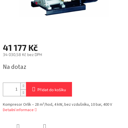
41 177 Kč
34 030,58 Kč bez DPH
Měrná
Na dotaz
cena:
Přidat do košíku
Kompresor Orlík – 28 m³/hod, 4 kW, bez vzdušníku, 10 bar, 400 V
Detailní informace