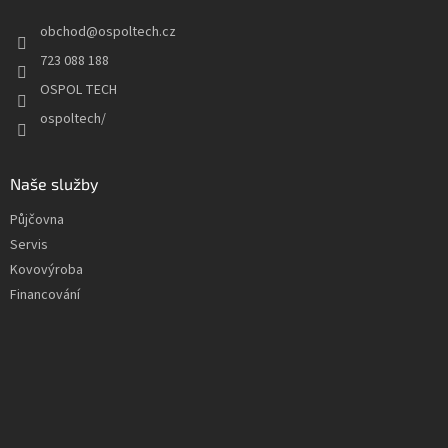
t
obchod
@
ospoltech.cz
í
723 088 188
OSPOL TECH
ospoltech/
Naše služby
Půjčovna
Servis
Kovovýroba
Financování