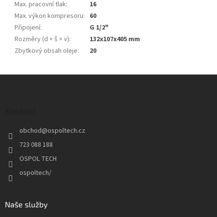
Max. pracovní tlak
:
16
Max. výkon kompresoru
:
60
Připojení
:
G 1/2"
Rozměry (d × š × v)
:
132x107x405 mm
Zbytkový obsah oleje
:
20
Z
á
p
a
Kontakt
t
obchod
@
ospoltech.cz
í
723 088 188
OSPOL TECH
ospoltech/
Naše služby