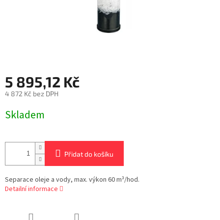
5 895,12 Kč
4 872 Kč bez DPH
Měrná
Skladem
cena:
Přidat do košíku
Separace oleje a vody, max. výkon 60 m³/hod.
Detailní informace