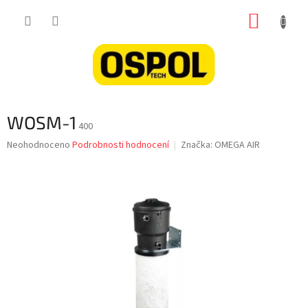
Přejít
NÁKUP
na
obsah
KOŠÍK
WOSM-1
400
Průměrné
Neohodnoceno
Podrobnosti hodnocení
Značka:
OMEGA AIR
hodnocení
produktu
je
0,0
z
5
hvězdiček.