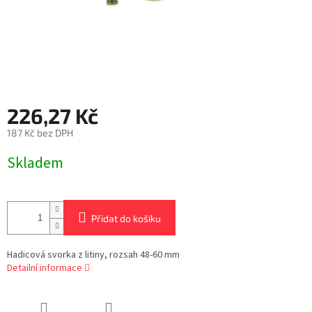
226,27 Kč
187 Kč bez DPH
Měrná
Skladem
cena:
Přidat do košíku
Hadicová svorka z litiny, rozsah 48-60 mm
Detailní informace