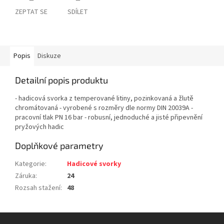
ZEPTAT SE
SDÍLET
Popis
Diskuze
Detailní popis produktu
- hadicová svorka z temperované litiny, pozinkovaná a žlutě
chromátovaná - vyrobené s rozměry dle normy DIN 20039A -
pracovní tlak PN 16 bar - robusní, jednoduché a jisté připevnění
pryžových hadic
Doplňkové parametry
Kategorie
:
Hadicové svorky
Záruka
:
24
Rozsah stažení
:
48
Z