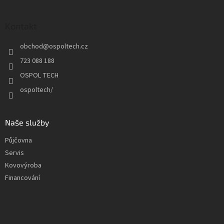
á
p
a
Kontakt
t
obchod
@
ospoltech.cz
í
723 088 188
OSPOL TECH
ospoltech/
Naše služby
Půjčovna
Servis
Kovovýroba
Financování