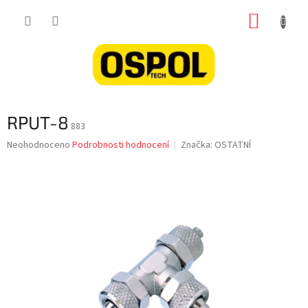
Přejít
NÁKUP
na
obsah
KOŠÍK
RPUT-8
883
Průměrné
Neohodnoceno
Podrobnosti hodnocení
Značka:
OSTATNÍ
hodnocení
produktu
je
0,0
z
5
hvězdiček.