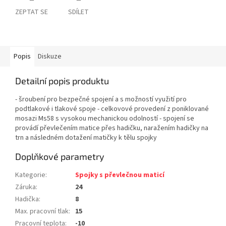
ZEPTAT SE
SDÍLET
Popis
Diskuze
Detailní popis produktu
- šroubení pro bezpečné spojení a s možností využití pro
podtlakové i tlakové spoje - celkovové provedení z poniklované
mosazi Ms58 s vysokou mechanickou odolností - spojení se
provádí převlečením matice přes hadičku, naražením hadičky na
trn a následném dotažení matičky k tělu spojky
Doplňkové parametry
Kategorie
:
Spojky s převlečnou maticí
Záruka
:
24
Hadička
:
8
Max. pracovní tlak
:
15
Pracovní teplota
:
-10