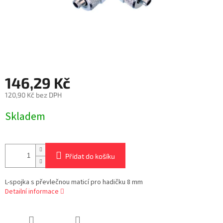
146,29 Kč
120,90 Kč bez DPH
Měrná
Skladem
cena:
Přidat do košíku
L-spojka s převlečnou maticí pro hadičku 8 mm
Detailní informace