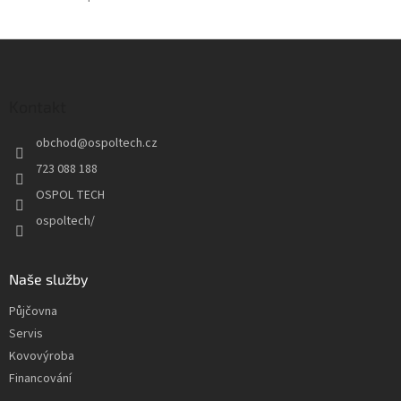
Z
á
p
a
Kontakt
t
obchod
@
ospoltech.cz
í
723 088 188
OSPOL TECH
ospoltech/
Naše služby
Půjčovna
Servis
Kovovýroba
Financování