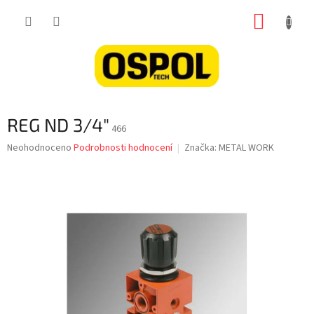
Přejít
NÁKUP
na
obsah
KOŠÍK
REG ND 3/4"
466
Průměrné
Neohodnoceno
Podrobnosti hodnocení
Značka:
METAL WORK
hodnocení
produktu
je
0,0
z
5
hvězdiček.