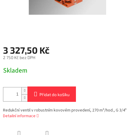
3 327,50 Kč
2 750 Kč bez DPH
Měrná
Skladem
cena:
Přidat do košíku
Redukční ventil v robustním kovovém provedení, 270 m³/hod., G 3/4"
Detailní informace