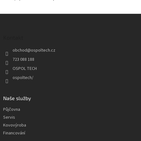
Z
á
p
a
Kontakt
t
obchod
@
ospoltech.cz
í
723 088 188
OSPOL TECH
ospoltech/
Naše služby
Půjčovna
Servis
Kovovýroba
Financování