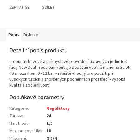
ZEPTAT SE
SDÍLET
Popis
Diskuze
Detailní popis produktu
- robustní kovové a průmyslové provedení úpravných jednotek
řady New Deal - redukční ventil je dodáván včetně manometru DN
40 s rozsahem 0 - 12 bar - zvláště vhodný pro použití při
vysokých tlacích a zhoršených podmínkách prostředí - vysoká
kvalita a spolehlivost
Doplňkové parametry
Kategorie
:
Regulátory
Záruka
:
24
Hmotnost
:
1,5
Max. pracovní tlak
:
18
Připojení
:
G 3/4"