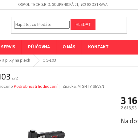
OSPOL TECH S.R.O. SOUKENICKÁ 21, 702 00 OSTRAVA
HLEDAT
SERVIS
PŮJČOVNA
O NÁS
KONTAKT
 a pilky na plech
QG-103
103
272
né
noceno
Podrobnosti hodnocení
Značka:
MIGHTY SEVEN
ní
3 16
u
2 616,53
Měrná
Na do
cena:
ek.