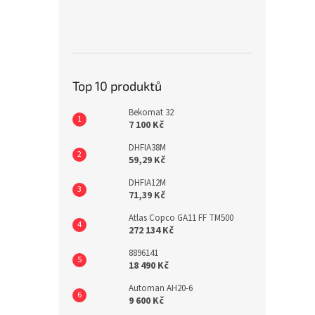
Top 10 produktů
Bekomat 32
7 100 Kč
DHFIA38M
59,29 Kč
DHFIA12M
71,39 Kč
Atlas Copco GA11 FF TM500
272 134 Kč
8896141
18 490 Kč
Automan AH20-6
9 600 Kč