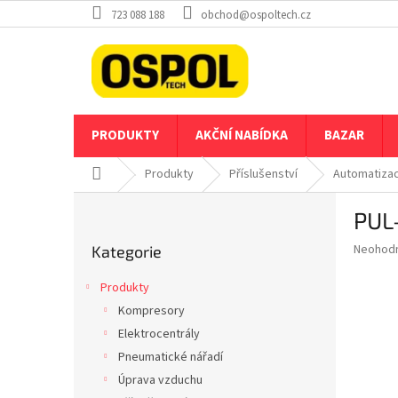
Přejít
723 088 188
obchod@ospoltech.cz
na
obsah
PRODUKTY
AKČNÍ NABÍDKA
BAZAR
Domů
Produkty
Příslušenství
Automatiza
P
PUL
o
Přeskočit
s
Průměr
Neohod
Kategorie
kategorie
t
hodnoce
r
produkt
Produkty
a
je
Kompresory
0,0
n
z
Elektrocentrály
n
5
í
Pneumatické nářadí
hvězdič
p
Úprava vzduchu
a