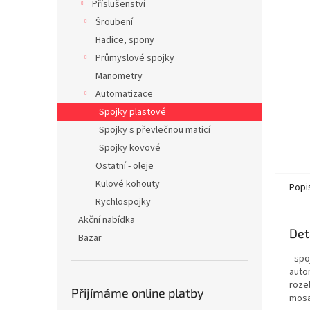
Příslušenství
n
Šroubení
e
Hadice, spony
l
Průmyslové spojky
Manometry
Automatizace
Spojky plastové
Spojky s převlečnou maticí
Spojky kovové
Ostatní - oleje
Kulové kohouty
Popi
Rychlospojky
Akční nabídka
Det
Bazar
- sp
auto
rozeb
Přijímáme online platby
mosa