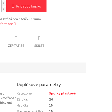
Přidat do košíku
nástrčná pro hadičku 10 mm
informace
ZEPTAT SE
SDÍLET
Doplňkové parametry
sti
Kategorie
:
Spojky plastové
y - možnost
Záruka
:
24
iklovaná
Hadička
:
10
Max. pracovní tlak
:
10