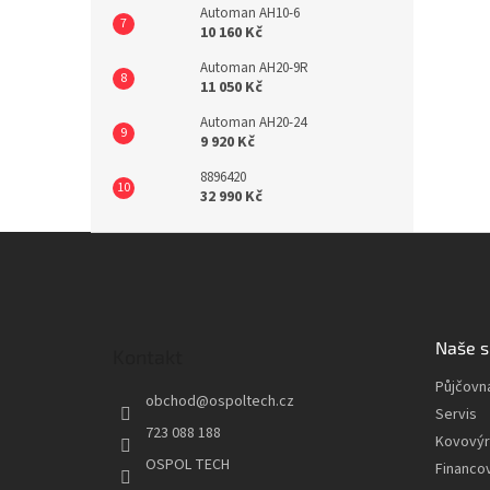
Automan AH10-6
10 160 Kč
Automan AH20-9R
11 050 Kč
Automan AH20-24
9 920 Kč
8896420
32 990 Kč
Z
á
p
a
t
Naše s
Kontakt
í
Půjčovn
obchod
@
ospoltech.cz
Servis
723 088 188
Kovový
OSPOL TECH
Financo