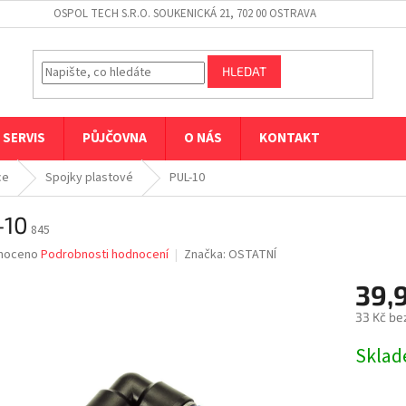
OSPOL TECH S.R.O. SOUKENICKÁ 21, 702 00 OSTRAVA
HLEDAT
SERVIS
PŮJČOVNA
O NÁS
KONTAKT
ce
Spojky plastové
PUL-10
-10
845
né
noceno
Podrobnosti hodnocení
Značka:
OSTATNÍ
ní
39,
u
33 Kč be
Měrná
Skla
cena:
ek.