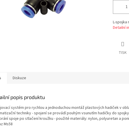
L-spojka 
Detailní 
TISK
s
Diskuze
ailní popis produktu
ojovací systém pro rychlou a jednoduchou montáž plastových hadiček v obla
matizační techniky - spojení se provádí pouhým vsunutím hadičky do spojk
rání spoje po stlačení kroužku - použité materiály: nylon, polyuretan a pon
z Ms58