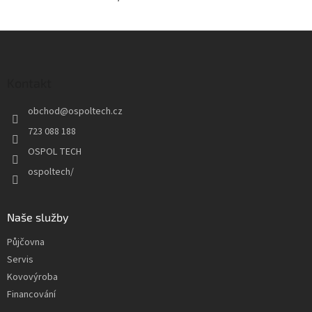
Z
á
p
a
Kontakt
t
obchod
@
ospoltech.cz
í
723 088 188
OSPOL TECH
ospoltech/
Naše služby
Půjčovna
Servis
Kovovýroba
Financování