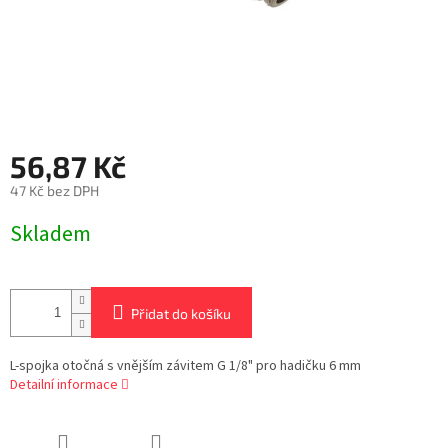
56,87 Kč
47 Kč bez DPH
Měrná
Skladem
cena:
Přidat do košíku
L-spojka otočná s vnějším závitem G 1/8" pro hadičku 6 mm
Detailní informace