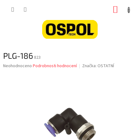
Přejít
NÁKUP
na
obsah
KOŠÍK
PLG-186
823
Průměrné
Neohodnoceno
Podrobnosti hodnocení
Značka:
OSTATNÍ
hodnocení
produktu
je
0,0
z
5
hvězdiček.