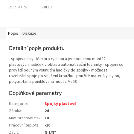
ZEPTAT SE
SDÍLET
Popis
Diskuze
Detailní popis produktu
- spojovací systém pro rychlou a jednoduchou montáž
plastových hadiček v oblasti automatizační techniky - spojení se
provádí pouhým vsunutím hadičky do spojky - možnost
rozebrání spoje po stlačení kroužku - použité materiály: nylon,
polyuretan a poniklovaná mosaz Ms58
Doplňkové parametry
Kategorie
:
Spojky plastové
Záruka
:
24
Max. pracovní tlak
:
10
Pracovní teplota
:
-10
Závit
:
G 1/8"