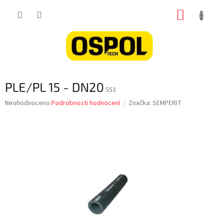
Přejít
NÁKUP
na
obsah
KOŠÍK
PLE/PL 15 - DN20
553
Průměrné
Neohodnoceno
Podrobnosti hodnocení
Značka:
SEMPERIT
hodnocení
produktu
je
0,0
z
5
hvězdiček.