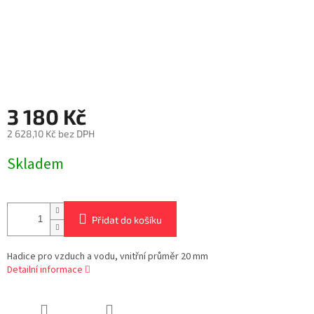
3 180 Kč
2 628,10 Kč bez DPH
Měrná
Skladem
cena:
Přidat do košíku
Hadice pro vzduch a vodu, vnitřní průměr 20 mm
Detailní informace