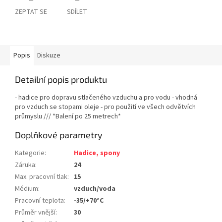
ZEPTAT SE
SDÍLET
Popis
Diskuze
Detailní popis produktu
- hadice pro dopravu stlačeného vzduchu a pro vodu - vhodná
pro vzduch se stopami oleje - pro použití ve všech odvětvích
průmyslu /// *Balení po 25 metrech*
Doplňkové parametry
Kategorie
:
Hadice, spony
Záruka
:
24
Max. pracovní tlak
:
15
Médium
:
vzduch/voda
Pracovní teplota
:
-35/+70°C
Průměr vnější
:
30