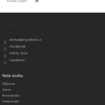
Průměr vnitřní
:
20
Z
á
p
a
Kontakt
t
obchod
@
ospoltech.cz
í
723 088 188
OSPOL TECH
ospoltech/
Naše služby
Půjčovna
Servis
Kovovýroba
Financování