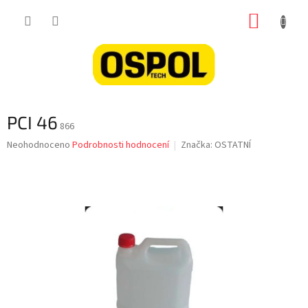
Přejít
NÁKUP
na
obsah
KOŠÍK
PCI 46
866
Průměrné
Neohodnoceno
Podrobnosti hodnocení
Značka:
OSTATNÍ
hodnocení
produktu
je
0,0
z
5
hvězdiček.