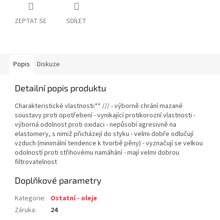
ZEPTAT SE
SDÍLET
Popis
Diskuze
Detailní popis produktu
Charakteristické vlastnosti:** /// - výborně chrání mazané
soustavy proti opotřebení - vynikající protikorozní vlastnosti -
výborná odolnost proti oxidaci - nepůsobí agresivně na
elastomery, s nimiž přicházejí do styku - velmi dobře odlučují
vzduch (minimální tendence k tvorbě pěny) - vyznačují se velkou
odolností proti střihovému namáhání - mají velmi dobrou
filtrovatelnost
Doplňkové parametry
Kategorie
:
Ostatní - oleje
Záruka
:
24