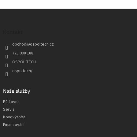
Z
á
p
a
Kontakt
t
obchod
@
ospoltech.cz
í
723 088 188
OSPOL TECH
ospoltech/
Naše služby
Půjčovna
Servis
Kovovýroba
Financování