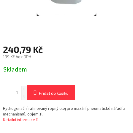
240,79 Kč
199 Kč bez DPH
Měrná
Skladem
cena:
Přidat do košíku
Hydrogenační rafinovaný ropný olej pro mazání pneumatické nářadí a
mechanismů, objem 1l
Detailní informace