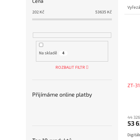
Cena
Vyřezá
202
Kč
53635
Kč
Na skladě
4
ROZBALIT FILTR
ZT-31
Přijímáme online platby
44 326
53 6
Digitá