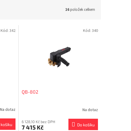
16
položek celkem
Kód:
342
Kód:
340
QB-802
Na dotaz
Na dotaz
6 128,10 Kč bez DPH
 košíku
Do košíku
7 415 Kč