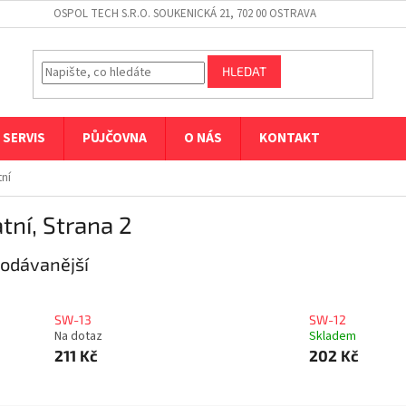
OSPOL TECH S.R.O. SOUKENICKÁ 21, 702 00 OSTRAVA
HLEDAT
SERVIS
PŮJČOVNA
O NÁS
KONTAKT
ní
tní
, Strana 2
odávanější
SW-13
SW-12
Na dotaz
Skladem
211 Kč
202 Kč