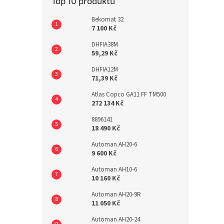
Top 10 produktů
Bekomat 32
7 100 Kč
DHFIA38M
59,29 Kč
DHFIA12M
71,39 Kč
Atlas Copco GA11 FF TM500
272 134 Kč
8896141
18 490 Kč
Automan AH20-6
9 600 Kč
Automan AH10-6
10 160 Kč
Automan AH20-9R
11 050 Kč
Automan AH20-24