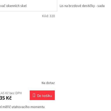
vač okenních skel
Lis na brzdové destičky - sada
Kód:
320
Na dotaz
,45 Kč bez DPH
Do košíku
35 Kč
lní měřič utahovacího momentu