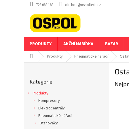
Přejít
723 088 188
obchod@ospoltech.cz
na
obsah
PRODUKTY
AKČNÍ NABÍDKA
BAZAR
Domů
Produkty
Pneumatické nářadí
Ostat
P
Osta
o
Přeskočit
s
Kategorie
kategorie
Nejpr
t
r
Produkty
a
Kompresory
n
Elektrocentrály
n
í
Pneumatické nářadí
p
Utahováky
a