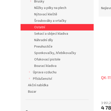
Brusky
Ř
n
a
Nůžky a pilky na plech
Nejlev
e
z
Nýtovací kleště
l
e
Šroubováky a vrtačky
V
n
Ostatní
ý
í
Sekací a sbíjecí kladiva
p
p
i
r
Náhradní díly
s
o
Pneuhustiče
p
d
Sponkovačky, hřebíkovačky
r
u
Ofukovací pistole
o
k
Bourací kladiva
d
t
Úprava vzduchu
u
ů
QK-11
k
Příslušenství
t
Akční nabídka
ů
Bazar
3 951,
4 78