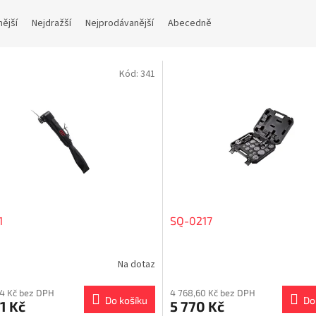
nější
Nejdražší
Nejprodávanější
Abecedně
Kód:
341
1
SQ-0217
Na dotaz
24 Kč bez DPH
4 768,60 Kč bez DPH
Do košíku
Do
1 Kč
5 770 Kč