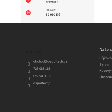
9 920 Kč
8896420
32 990 Kč
Z
á
p
a
t
Naše s
Kontakt
í
Půjčovn
obchod
@
ospoltech.cz
Servis
723 088 188
Kovový
OSPOL TECH
Financo
ospoltech/