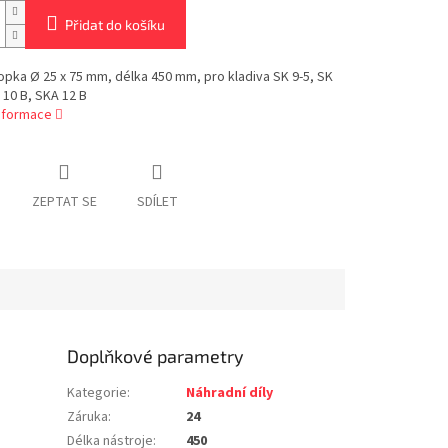
Přidat do košíku
opka Ø 25 x 75 mm, délka 450 mm, pro kladiva SK 9-5, SK
 10 B, SKA 12 B
informace
ZEPTAT SE
SDÍLET
Doplňkové parametry
Kategorie
:
Náhradní díly
Záruka
:
24
Délka nástroje
:
450