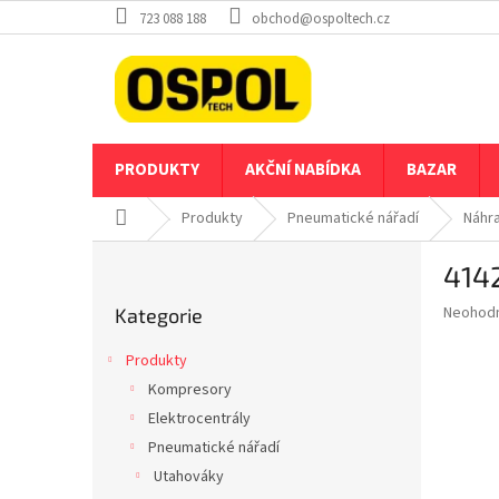
Přejít
723 088 188
obchod@ospoltech.cz
na
obsah
PRODUKTY
AKČNÍ NABÍDKA
BAZAR
Domů
Produkty
Pneumatické nářadí
Náhra
P
414
o
Přeskočit
s
Průměr
Neohod
Kategorie
kategorie
t
hodnoce
r
produkt
Produkty
a
je
Kompresory
0,0
n
z
Elektrocentrály
n
5
í
Pneumatické nářadí
hvězdič
p
Utahováky
a