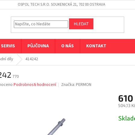
OSPOL TECH S.R.O. SOUKENICKÁ 21, 702 00 OSTRAVA
HLEDAT
SERVIS
PŮJČOVNA
O NÁS
KONTAKT
dní díly
414242
242
770
né
noceno
Podrobnosti hodnocení
Značka:
PERMON
ní
610
u
504,13 K
Měrná
Skla
cena:
ek.