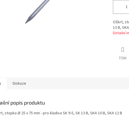
Oškrt, st
13 B, SKA
Detailní 
TISK
s
Diskuze
ailní popis produktu
rt, stopka Ø 25 x 75 mm - pro kladiva SK 9-5, SK 13 B, SKA 10 B, SKA 12 B