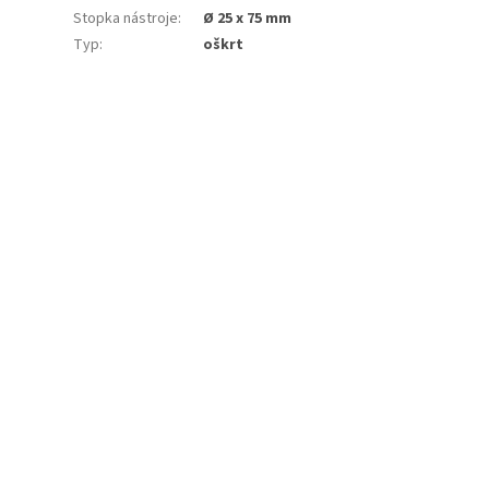
Stopka nástroje
:
Ø 25 x 75 mm
Typ
:
oškrt