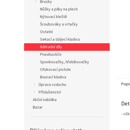
Brusky
n
Nůžky a pilky na plech
e
Nýtovací kleště
l
Šroubováky a vrtačky
Ostatní
Sekací a sbíjecí kladiva
Náhradní díly
Pneuhustiče
Sponkovačky, hřebíkovačky
Ofukovací pistole
Bourací kladiva
Popi
Úprava vzduchu
Příslušenství
Akční nabídka
Det
Bazar
- ošk