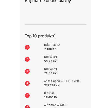
Přijímáme online platby
Top 10 produktů
Bekomat 32
7 100 Kč
DHFIA38M
59,29 Kč
DHFIA12M
71,39 Kč
Atlas Copco GA11 FF TM500
272 134 Kč
8896141
18 490 Kč
Automan AH20-6