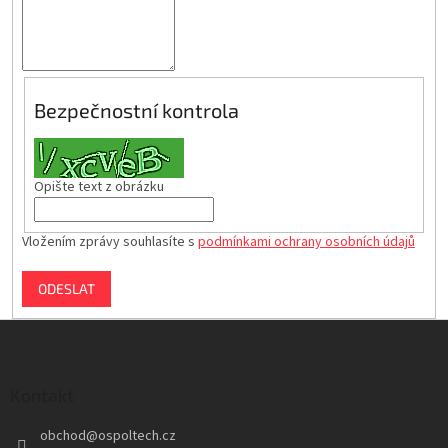
Bezpečnostní kontrola
Opište text z obrázku
Vložením zprávy souhlasíte s
podmínkami ochrany osobních údajů
ODESLAT
Z
á
p
a
Kontakt
t
obchod
@
ospoltech.cz
í