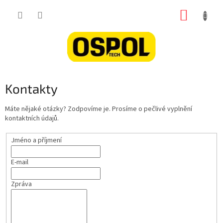
Přejít
NÁKUP
na
obsah
KOŠÍK
Kontakty
Máte nějaké otázky? Zodpovíme je. Prosíme o pečlivé vyplnění
kontaktních údajů.
Jméno a příjmení
E-mail
Zpráva