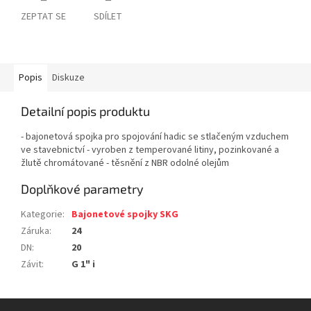
ZEPTAT SE
SDÍLET
Popis
Diskuze
Detailní popis produktu
- bajonetová spojka pro spojování hadic se stlačeným vzduchem
ve stavebnictví - vyroben z temperované litiny, pozinkované a
žlutě chromátované - těsnění z NBR odolné olejům
Doplňkové parametry
Kategorie
:
Bajonetové spojky SKG
Záruka
:
24
DN
:
20
Závit
:
G 1" i
Z