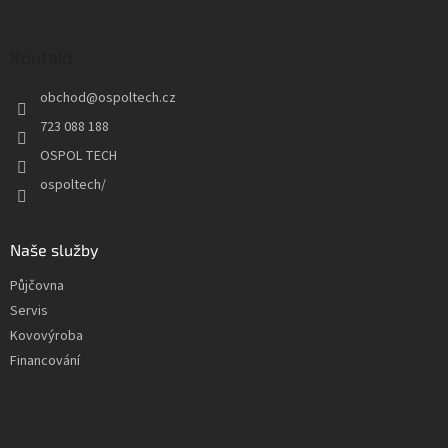
á
p
a
Kontakt
t
obchod
@
ospoltech.cz
í
723 088 188
OSPOL TECH
ospoltech/
Naše služby
Půjčovna
Servis
Kovovýroba
Financování