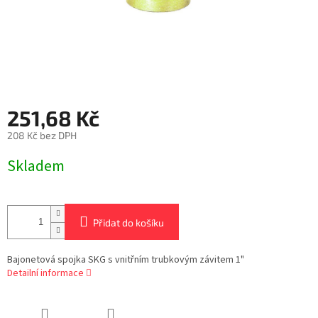
251,68 Kč
208 Kč bez DPH
Měrná
Skladem
cena:
Přidat do košíku
Bajonetová spojka SKG s vnitřním trubkovým závitem 1"
Detailní informace