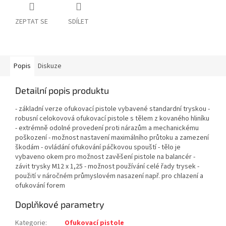
ZEPTAT SE
SDÍLET
Popis
Diskuze
Detailní popis produktu
- základní verze ofukovací pistole vybavené standardní tryskou -
robusní celokovová ofukovací pistole s tělem z kovaného hliníku
- extrémně odolné provedení proti nárazům a mechanickému
poškození - možnost nastavení maximálního průtoku a zamezení
škodám - ovládání ofukování páčkovou spouští - tělo je
vybaveno okem pro možnost zavěšení pistole na balancér -
závit trysky M12 x 1,25 - možnost používání celé řady trysek -
použití v náročném průmyslovém nasazení např. pro chlazení a
ofukování forem
Doplňkové parametry
Kategorie
:
Ofukovací pistole