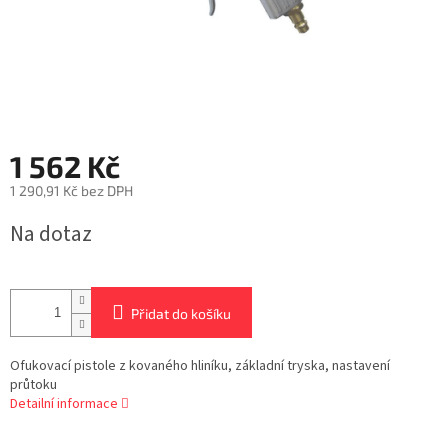
1 562 Kč
1 290,91 Kč bez DPH
Měrná
Na dotaz
cena:
Přidat do košíku
Ofukovací pistole z kovaného hliníku, základní tryska, nastavení
průtoku
Detailní informace