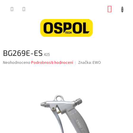
Přejít
NÁKUP
na
obsah
KOŠÍK
BG269E-ES
425
Průměrné
Neohodnoceno
Podrobnosti hodnocení
Značka:
EWO
hodnocení
produktu
je
0,0
z
5
hvězdiček.