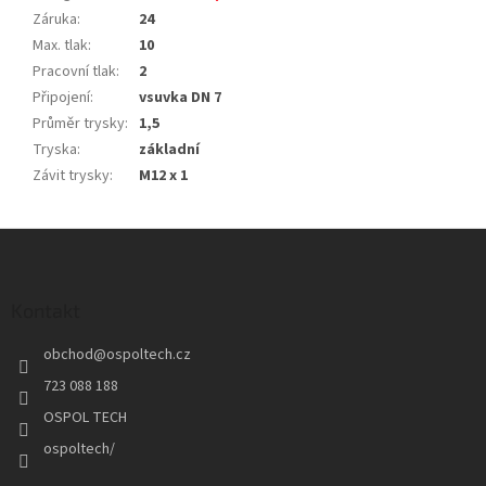
Záruka
:
24
Max. tlak
:
10
Pracovní tlak
:
2
Připojení
:
vsuvka DN 7
Průměr trysky
:
1,5
Tryska
:
základní
Závit trysky
:
M12 x 1
Z
á
p
a
Kontakt
t
obchod
@
ospoltech.cz
í
723 088 188
OSPOL TECH
ospoltech/