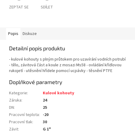
ZEPTAT SE
SDÍLET
Popis
Diskuze
Detailní popis produktu
- kulové kohouty s plným průtokem pro uzavírání vodních potrubí
- tělo, závitová část a koule z mosazi Ms58 - ovládání křídlovou
rukojetí - utěsnění hřídele pomocí ucpávky - těsnění PTFE
Doplňkové parametry
Kategorie
:
Kulové kohouty
Záruka
:
24
DN
:
25
Pracovní teplota
:
-20
Pracovní tlak
:
30
Závit
:
G 1"