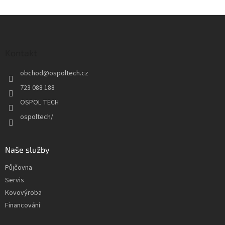
Z
á
p
a
Kontakt
t
obchod
@
ospoltech.cz
í
723 088 188
OSPOL TECH
ospoltech/
Naše služby
Půjčovna
Servis
Kovovýroba
Financování