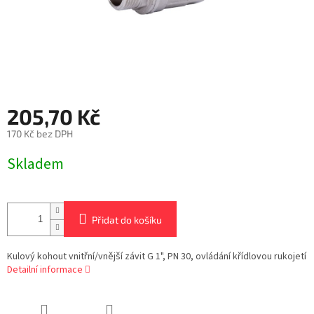
205,70 Kč
170 Kč bez DPH
Měrná
Skladem
cena:
Přidat do košíku
Kulový kohout vnitřní/vnější závit G 1", PN 30, ovládání křídlovou rukojetí
Detailní informace