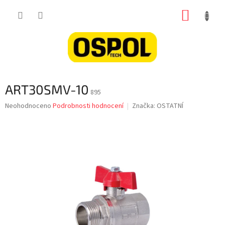
Přejít
NÁKUP
na
obsah
KOŠÍK
ART30SMV-10
895
Průměrné
Neohodnoceno
Podrobnosti hodnocení
Značka:
OSTATNÍ
hodnocení
produktu
je
0,0
z
5
hvězdiček.