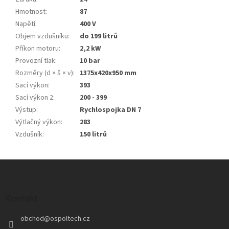
Hmotnost
:
87
Napětí
:
400 V
Objem vzdušníku
:
do 199 litrů
Příkon motoru
:
2,2 kW
Provozní tlak
:
10 bar
Rozměry (d × š × v)
:
1375x420x950 mm
Sací výkon
:
393
Sací výkon 2
:
200 - 399
Výstup
:
Rychlospojka DN 7
Výtlačný výkon
:
283
Vzdušník
:
150 litrů
Z
á
p
a
Kontakt
t
obchod
@
ospoltech.cz
í