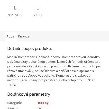
ZEPTAT SE
SDÍLET
Popis
Diskuze
Detailní popis produktu
Mobilní kompresor s jednostupňovou kompresorovou jednotkou
s dvěma písty poháněnou pomocí klínových řemenů. Určeno pro
profesionální dílenské použití jako zdroj stlačeného vzduchu pro
rázové utahováky, sekací kladiva a další dílenské aplikace s
patřičnou spotřebou vzduchu. /// Kompresory s tlakovou
nádobou jsou určeny pro prostředí s okolní teplotou +5°C až
+40°C.
Doplňkové parametry
Kategorie
:
Hobby
Záruka
:
24