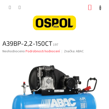
Přejít
NÁKUP
na
obsah
KOŠÍK
A39BP-2,2-150CT
197
Průměrné
Neohodnoceno
Podrobnosti hodnocení
Značka:
ABAC
hodnocení
produktu
je
0,0
z
5
hvězdiček.