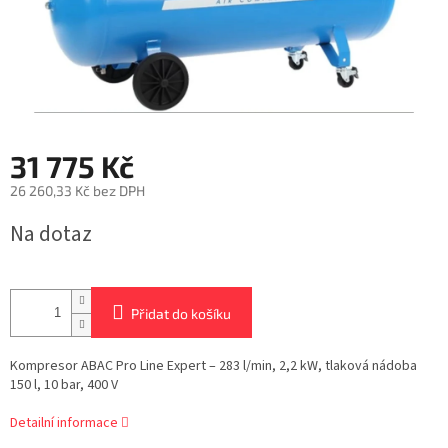
31 775 Kč
26 260,33 Kč bez DPH
Měrná
Na dotaz
cena:
Přidat do košíku
Kompresor ABAC Pro Line Expert – 283 l/min, 2,2 kW, tlaková nádoba
150 l, 10 bar, 400 V
Detailní informace