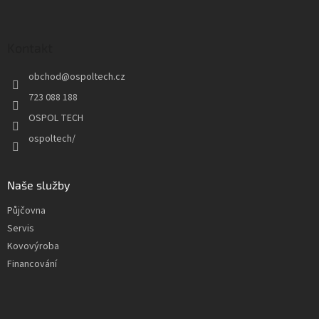
Z
á
p
a
Kontakt
t
obchod
@
ospoltech.cz
í
723 088 188
OSPOL TECH
ospoltech/
Naše služby
Půjčovna
Servis
Kovovýroba
Financování