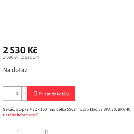
2 530 Kč
2 090,91 Kč bez DPH
Měrná
Na dotaz
cena:
Přidat do košíku
Sekáč, stopka # 32 x 160 mm, délka 550 mm, pro kladiva BKA 30, BKA 40
Detailní informace