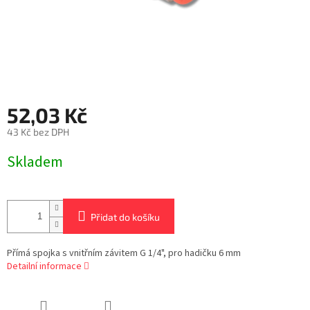
52,03 Kč
43 Kč bez DPH
Měrná
Skladem
cena:
Přidat do košíku
Přímá spojka s vnitřním závitem G 1/4", pro hadičku 6 mm
Detailní informace