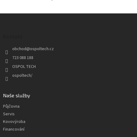
Z
á
p
a
Kontakt
t
obchod
@
ospoltech.cz
í
723 088 188
OSPOL TECH
ospoltech/
Naše služby
Půjčovna
Servis
Kovovýroba
Financování