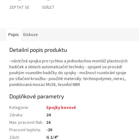
ZEPTAT SE
SDÍLET
Popis
Diskuze
Detailní popis produktu
- nástrčná spojka pro rychlou a jednoduchou montáž plastových
hadiček a oblasti automatizační techniky - spojení se provádí
pouhým vsunutím hadičky do spojky - možnost rozebrání spoje
po stlačení kroužku - použité materiály: technopolymer, nerez,
poniklovaná mosaz Ms58, tesnění NBR
Doplňkové parametry
Kategorie
:
Spojky kovové
Záruka
:
24
Max. pracovní tlak
:
16
Pracovní teplota
:
-20
Závit
:
G 1/4"