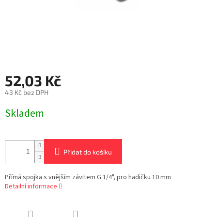
52,03 Kč
43 Kč bez DPH
Měrná
Skladem
cena:
Přidat do košíku
Přímá spojka s vnějším závitem G 1/4", pro hadičku 10 mm
Detailní informace