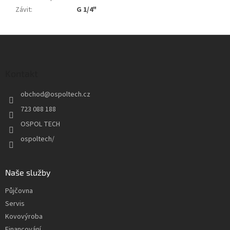
Závit
:
G 1/4"
Z
á
p
a
Kontakt
t
obchod
@
ospoltech.cz
í
723 088 188
OSPOL TECH
ospoltech/
Naše služby
Půjčovna
Servis
Kovovýroba
Financování