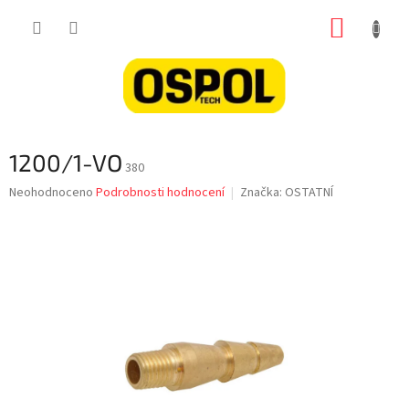
Přejít
NÁKUP
na
obsah
KOŠÍK
1200/1-VO
380
Průměrné
Neohodnoceno
Podrobnosti hodnocení
Značka:
OSTATNÍ
hodnocení
produktu
je
0,0
z
5
hvězdiček.