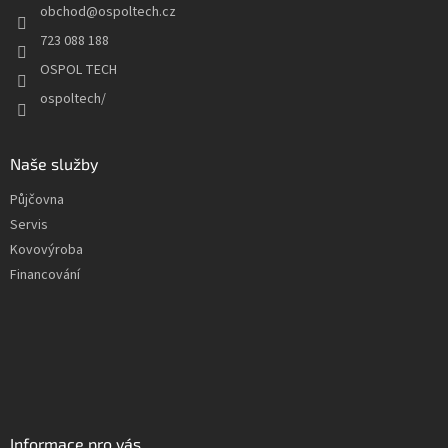
obchod
@
ospoltech.cz
í
723 088 188
OSPOL TECH
ospoltech/
Naše služby
Půjčovna
Servis
Kovovýroba
Financování
Informace pro vás