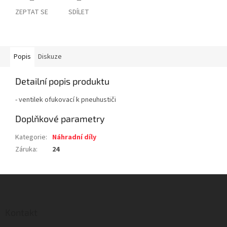
ZEPTAT SE
SDÍLET
Popis
Diskuze
Detailní popis produktu
- ventilek ofukovací k pneuhustiči
Doplňkové parametry
Kategorie
:
Náhradní díly
Záruka
:
24
Z
á
p
a
Kontakt
t