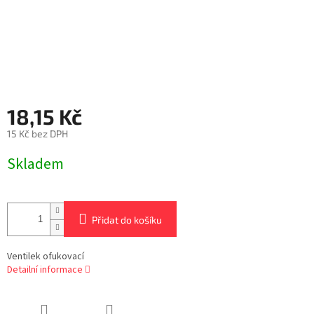
18,15 Kč
15 Kč bez DPH
Měrná
Skladem
cena:
Přidat do košíku
Ventilek ofukovací
Detailní informace