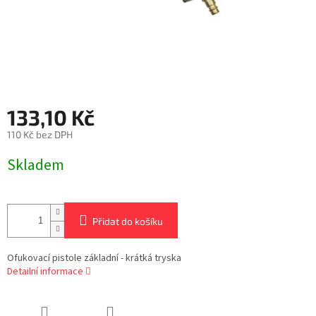
133,10 Kč
110 Kč bez DPH
Měrná
Skladem
cena:
Přidat do košíku
Ofukovací pistole základní - krátká tryska
Detailní informace