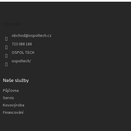
Z
á
p
a
Kontakt
t
obchod
@
ospoltech.cz
í
723 088 188
OSPOL TECH
ospoltech/
Naše služby
Půjčovna
Servis
Kovovýroba
Financování