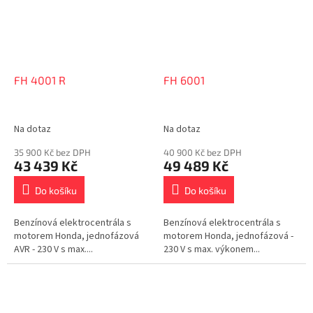
FH 4001 R
FH 6001
Na dotaz
Na dotaz
35 900 Kč bez DPH
40 900 Kč bez DPH
43 439 Kč
49 489 Kč
Do košíku
Do košíku
Benzínová elektrocentrála s
Benzínová elektrocentrála s
motorem Honda, jednofázová
motorem Honda, jednofázová -
AVR - 230 V s max....
230 V s max. výkonem...