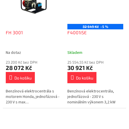
32 549 Kč
–5 %
FH 3001
F4001iSE
Na dotaz
Skladem
23 200 Kč bez DPH
25 554,55 Kč bez DPH
28 072 Kč
30 921 Kč
Do košíku
Do košíku
Benzínová elektrocentrála s
Benzínová elektrocentrála,
motorem Honda, jednofázová -
jednofázová - 230 V s
230 V s max....
nominálním výkonem 3,2 kW