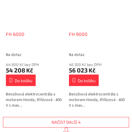
FH 6000
FH 9000
Na dotaz
Na dotaz
44 800 Kč bez DPH
46 300 Kč bez DPH
54 208 Kč
56 023 Kč
Do košíku
Do košíku
Benzínová elektrocentrála s
Benzínová elektrocentrála s
motorem Honda, třifázová - 400
motorem Honda, třifázová - 400
V s max....
V s max....
NAČÍST DALŠÍ 4
S