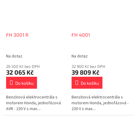
FH 3001 R
FH 4001
Na dotaz
Na dotaz
26 500 Kč bez DPH
32 900 Kč bez DPH
32 065 Kč
39 809 Kč
Do košíku
Do košíku
Benzínová elektrocentrála s
Benzínová elektrocentrála s
motorem Honda, jednofázová
motorem Honda, jednofázová -
AVR - 230 V s max....
230 V s max....