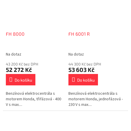
FH 8000
FH 6001 R
Na dotaz
Na dotaz
43 200 Kč bez DPH
44 300 Kč bez DPH
52 272 Kč
53 603 Kč
Do košíku
Do košíku
Benzínová elektrocentrála s
Benzínová elektrocentrála s
motorem Honda, třifázová - 400
motorem Honda, jednofázová -
V s max....
230 V s max....