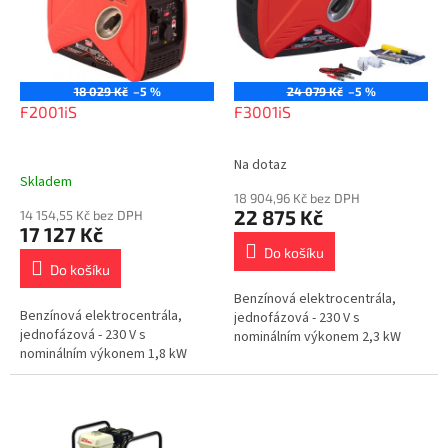
i
r
s
o
p
d
r
u
o
k
18 029 Kč
–5 %
24 079 Kč
–5 %
d
t
F2001iS
F3001iS
u
ů
k
Na dotaz
Průměrné
t
Skladem
hodnocení
ů
18 904,96 Kč bez DPH
produktu
22 875 Kč
14 154,55 Kč bez DPH
je
17 127 Kč
5,0
Do košíku
z
Do košíku
5
Benzínová elektrocentrála,
hvězdiček.
Benzínová elektrocentrála,
jednofázová - 230 V s
jednofázová - 230 V s
nominálním výkonem 2,3 kW
nominálním výkonem 1,8 kW